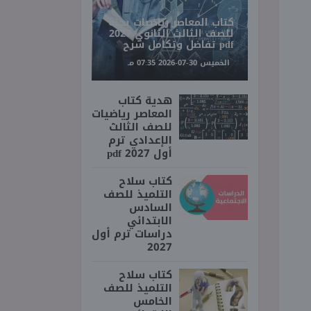
كتاب المعاصر رياضيات بحته
للصف الثالث الثانوي 2027
pdf تفاضل وتكامل شرح
الخميس 30-07-2026 07:35 مـ
هدية كتاب
المعاصر رياضيات
للصف الثالث
الإعدادي ترم
أول 2027 pdf
كتاب سلاح
التلميذ للصف
السادس
الابتدائي
دراسات ترم أول
2027
كتاب سلاح
التلميذ للصف
الخامس