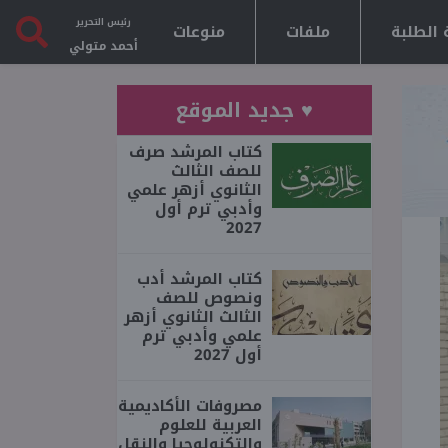
رئيس التحرير
 الطلبة
ملفات
منوعات
أحمد متولي
♥ جديد الموقع
كتاب المرشد صرف
للصف الثالث
الثانوي أزهر علمي
وأدبي ترم أول
2027
كتاب المرشد أدب
ونصوص للصف
الثالث الثانوي أزهر
علمي وأدبي ترم
أول 2027
مصروفات الأكاديمية
العربية للعلوم
والتكنولوجيا والنقل