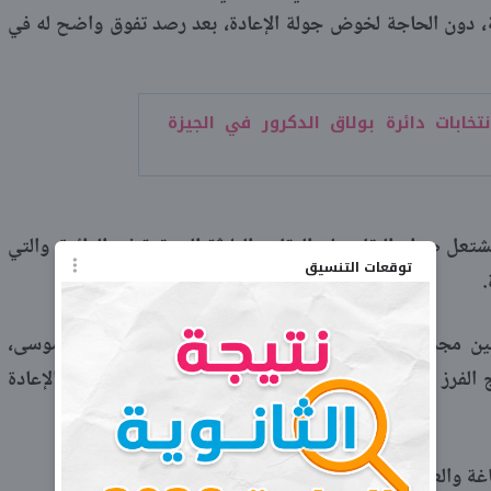
، دون الحاجة لخوض جولة الإعادة، بعد رصد تفوق واضح له في
نتخابات دائرة بولاق الدكرور في الجيزة
ل صراع البقاء على المقاعد الثلاثة المتبقية في الدائرة، والتي
توقعات التنسيق
.
بين مجموعة من المرشحين تضم فرغلي، وفتح الباب، وموسى،
فرز النهائية التي ستحدد هوية المتأهلين الستة لجولة الإعادة
 والعدوه وبني مزار) جزءا من سباق يضم 25 مرشحا.