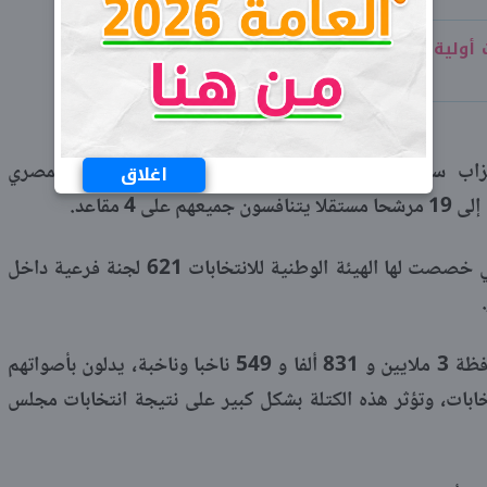
أولية لنتيجة انتخابات مجلس الشعب في
رشحين عن أحزاب سياسية هي مستقبل وطن، والمؤتمر، والوفد، والمصري
اغلاق
4 مقاعد.
وبدأت الانتخابات في محافظة المنيا، التي خصصت لها الهيئة الوطنية للانتخابات 621 لجنة فرعية داخل
ويبلغ إجمالي الكتلة التصويتية في المحافظة 3 ملايين و 831 ألفا و 549 ناخبا وناخبة، يدلون بأصواتهم
تخابات، وتؤثر هذه الكتلة بشكل كبير على نتيجة انتخابات مجلس