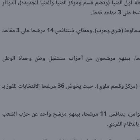
 أول المنيا (وتضم قسم ومركز المنيا والمنيا الجديدة)، الدوائر
أما في الدائرة الثانية، والتي تضم مركزي سمالوط (شرق وغرب)، ومطاي، فيتنافس 14 مرشحا على 3 مقاعد
ائرة الرابعة، يخوض 30 مرشحا، بينهم مرشحون عن أحزاب مستقبل وطن وحماة الوطن
وتشتد المنافسة أيضا في الدائرة الخامسة (مركز وقسم ملوي)، حيث يخوض 36 مرشحا الانتخابات للفوز بـ
وأخيرا، في الدائرة السادسة بمركز دير مواس، يتنافس 11 مرشحا، بينهم مرشح واحد عن حزب الشعب