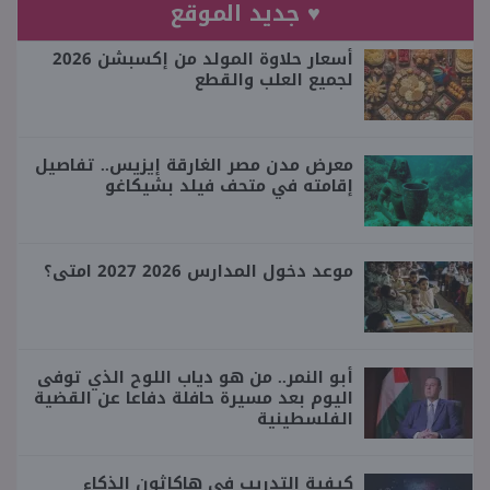
♥ جديد الموقع
أسعار حلاوة المولد من إكسبشن 2026
لجميع العلب والقطع
معرض مدن مصر الغارقة إيزيس.. تفاصيل
إقامته في متحف فيلد بشيكاغو
موعد دخول المدارس 2026 2027 امتى؟
أبو النمر.. من هو دياب اللوح الذي توفى
اليوم بعد مسيرة حافلة دفاعا عن القضية
الفلسطينية
كيفية التدريب في هاكاثون الذكاء