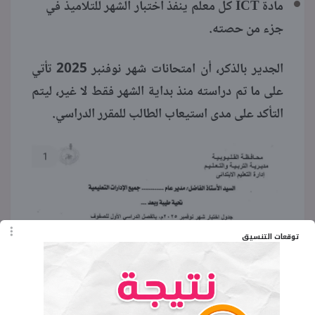
مادة ICT كل معلم ينفذ اختبار الشهر للتلاميذ في
جزء من حصته.
الجدير بالذكر، أن امتحانات شهر نوفنبر 2025 تأتي
على ما تم دراسته منذ بداية الشهر فقط لا غير، ليتم
التأكد على مدى استيعاب الطالب للمقرر الدراسي.
توقعات التنسيق