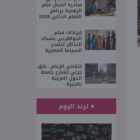
مبادرة أشبال مصر
الرقمية برنامج
التعلم الذاتي 2026
إيرادات فيلم
الجواهرجي بشباك
التذاكر تتصدر
السينما المصرية
لتفادي الزحام.. غلق
جزئي لشارع جامعة
الدول العربية
بالجيزة
♥ ترند اليوم