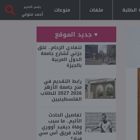
رئيس التحرير
 الطلبة
ملفات
منوعات
أحمد متولي
♥ جديد الموقع
لتفادي الزحام.. غلق
جزئي لشارع جامعة
الدول العربية
بالجيزة
رابط التقديم في
منح جامعة الأزهر
2026 2027 للطلاب
الفلسطينيين
تفاصيل الحادث
الأليم.. ما سبب
وفاة ديفيد أووري
قائد فريق أس سي
فيلا؟