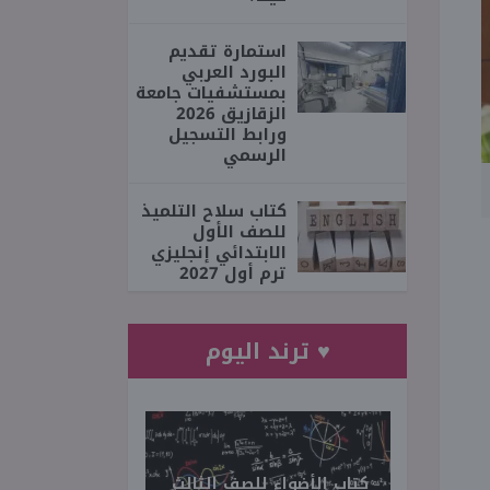
استمارة تقديم
البورد العربي
بمستشفيات جامعة
الزقازيق 2026
ورابط التسجيل
الرسمي
كتاب سلاح التلميذ
للصف الأول
الابتدائي إنجليزي
ترم أول 2027
♥ ترند اليوم
كتاب الأضواء للصف الثالث