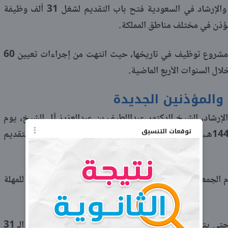
أعلنت وزارة الشؤون الإسلامية والدعوة والإرشاد في السعودية فتح باب التقديم لشغل 31 ألف وظيفة
مؤذن في مختلف مناطق المملكة.
ويأتي هذا الإعلان بعد إتمام الوزارة أكبر مشروع توظيف في تاريخها، حيث انتهت من إجراءات تعيين 60
ل السنوات الأربع الماضية.
والمؤذنين الجديدة
إرشاد، الشيخ الدكتور عبداللطيف بن عبدالعزيز آل الشيخ، يوم
توقعات التنسيق
الجمعة الموافق 30 جمادى الأولى لعام 1447هـ، الموافق 21 نوفمبر 2025م، بدء استقبال طلبات التقديم
م الجمعة تزامنا مع صدور القرار، لكنه لم يحدد حدا أقصى للمهلة
ويفهم من ذلك أن التقديم يظل مفتوحا حتى يتم الوصول إلى العدد المطلوب من المتقدمين لشغل الـ 31