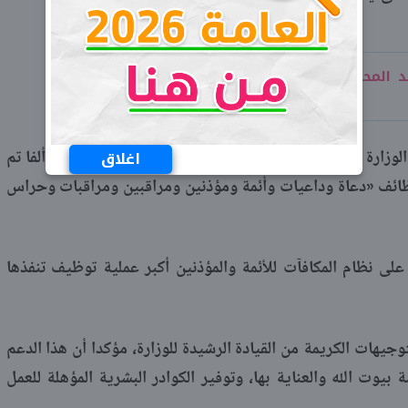
د المحسن بن محمد العبيكان تثير لغطا
ويصل إجمالي عدد الوظائف التي وفرتها الوزارة خلال الفترة الأخيرة إلى 91 ألف وظيفة، منها 60 ألفا تم
اغلاق
ظائف «دعاة وداعيات وأئمة ومؤذنين ومراقبين ومراقبات وحراس
لى نظام المكافآت للأئمة والمؤذنين أكبر عملية توظيف تنفذها
وجيهات الكريمة من القيادة الرشيدة للوزارة، مؤكدا أن هذا الدعم
 بيوت الله والعناية بها، وتوفير الكوادر البشرية المؤهلة للعمل