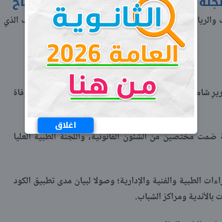
جنة فنية لمتابعة واقعة وفاة السباح
 والرياضة عدة إجراءات لمتابعة تداعيات الحادث المؤسف الذي
قريرٍ شامل وعاجل، يتضمن كافة التفاصيل المتعلقة بحادث وفاة
اغلاق
 ضمت مختصين من الشئون القانونية، واللجنة الطبية العليا
ءات الطبية والفنية والإدارية؛ وصولا لبيان مدى تطبيق الكود
 بالأندية ومراكز الشباب.