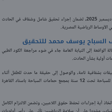
جاء هذا القرار اليوم الأربعاء الموافق 3 ديسمبر 2025، لضمان إجراء تحقيق شامل وشفاف في الحادث
في الأوساط الرياضية المصرية.
لف السباح يوسف محمد للتحقيق
لة الواقعة إلى النيابة العامة جاء في ضوء مراجعة الكود الطبي
مات أولية بشأن الحادث.
يقات بشفافية تامة، والوصول إلى حقيقة ما حدث للطفل أثناء
مشاركته في منافسات بطولة الجمهورية للسباحة تحت 12 سنة بمجمع حمامات السباحة باستاد القاهرة
 اتخاذ أية إجراءات تحفظ حقوق اللاعبين، وتضمن الالتزام الكامل
الشباب، مشددا على أن سلامة الرياضيين تأتي على رأس أولويات