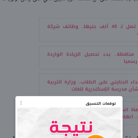
برواتب تصل لـ 40 ألف جنيها.. وظائف شركة
في 12 محافظة.. بدء تحصيل الزيادة الواردة
 رسميا
داء الجنايني على الطلاب.. وزارة التربية
بشأن مدرسة الإسكندرية للغات
توقعات التنسيق
اة السباح يوسف محمد أثناء مشاركته
 اتهامات بالإهمال