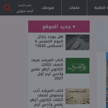
رئيس التحرير
 الطلبة
ملفات
منوعات
أحمد متولي
♥ جديد الموقع
هل يوجد زلزال
اليوم الخميس 6
أغسطس 2026؟
كتاب المرشد صرف
للصف الثالث
الثانوي أزهر علمي
وأدبي ترم أول
2027
كتاب المرشد أدب
ونصوص للصف
الثالث الثانوي أزهر
علمي وأدبي ترم