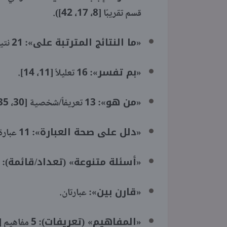
قسم تقريبًا [8، 17، 42]).
«ما النتائج المترتبة على»:
21 نتيجة.
«بم تفسر»:
16 تعليلاً [11، 14].
«من هو»:
13 تعريفاً/شخصية [30، 35].
«دلل على صحة العبارة»:
11 عبارة.
«أسئلة متنوعة» (تعداد/قائمة):
9 أسئلة
«قارن بين»:
عبارتان.
«المفاهيم» (تعريفات):
5 مفاهيم [36، 49].