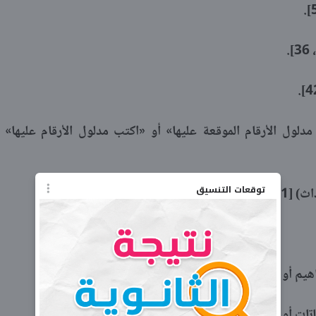
دلول الأرقام الموقعة عليها» أو «اكتب مدلول الأرقام عليها»
توقعات التنسيق
، 14].
اهيم أو ظواهر جغرافية).
ات أو أدلة).