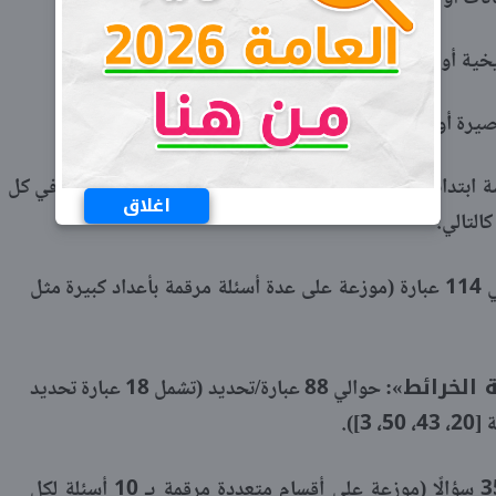
المفاهيم) [30، 35].
يرة أو تعداد).
ويشمل بنك أسئلة المتفوق دراسات سادسة ابتدائي ترم أول 2026 مراجعة نهائية عددًا من الأسئلة في كل
اغلاق
التالي:
حوالي 114 عبارة (موزعة على عدة أسئلة مرقمة بأعداد كبيرة مثل
 الخرائط»:
حوالي 88 عبارة/تحديد (تشمل 18 عبارة تحديد
حوالي 35 سؤالًا (موزعة على أقسام متعددة مرقمة بـ 10 أسئلة لكل