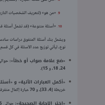
«من هو» (لتعريف الشخصيات التاريخية أو 
«أسئلة متنوعة» (قد تشمل أسئلة قص
نوع، ليأتي توزيع عدد الأسئلة في كل قسم ك
«ضع علامة صواب أو خطأ»:
24، 18، و 15).
«أكمل العبارات الآتية» و «أسئلة
خريطة [4، 33]، و 70 عبارة إكمال متفرقة [20، 43، 50، 3]).
«اختر الإجابة الصحيحة»: