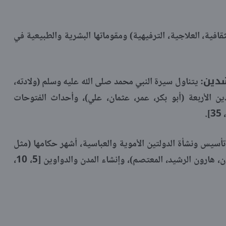
افية، العلاجية، الترفيهية) ومقوماتها البشرية والطبيعية في
شدين:
يتناول سيرة النبي محمد صلى الله عليه وسلم (ولادته،
دين الأربعة (أبو بكر، عمر، عثمان، علي)، وأحداث الفتوحات
سيس ونشأة الدولتين الأموية والعباسية، أشهر حكامها (مثل
معاوية بن أبي سفيان، عبد الملك بن مروان، هارون الرشيد، المعتصم)، وإنشاء المدن والدواوين [5، 10،