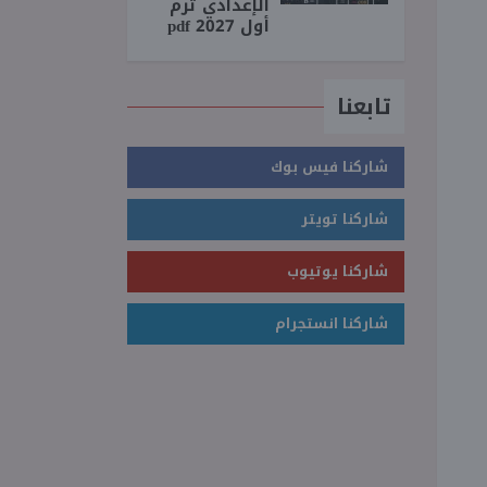
الإعدادي ترم
أول 2027 pdf
تابعنا
شاركنا فيس بوك
شاركنا تويتر
شاركنا يوتيوب
شاركنا انستجرام