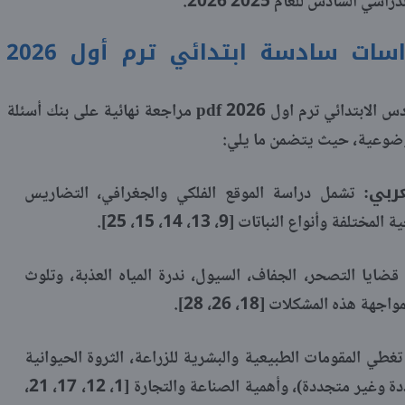
 السادس للعام 2025 2026.
بنك أسئلة المتفوق دراسات سادسة ابتدائي ترم أول 2026
يحتوي ملف المتفوق دراسات الصف السادس الابتدائي ترم اول 2026 pdf مراجعة نهائية على بنك أسئلة
موضوعية، حيث يتضمن ما يلي:
ربي:
تشمل دراسة الموقع الفلكي والجغرافي، التضاريس
وأنواع النباتات [9، 13، 14، 15، 25].
قضايا التصحر، الجفاف، السيول، ندرة المياه العذبة، وتلوث
 هذه المشكلات [18، 26، 28].
غطي المقومات الطبيعية والبشرية للزراعة، الثروة الحيوانية
والسمكية، المعادن ومصادر الطاقة (متجددة وغير متجددة)، وأهمية الصناعة والتجارة [1، 12، 17، 21،