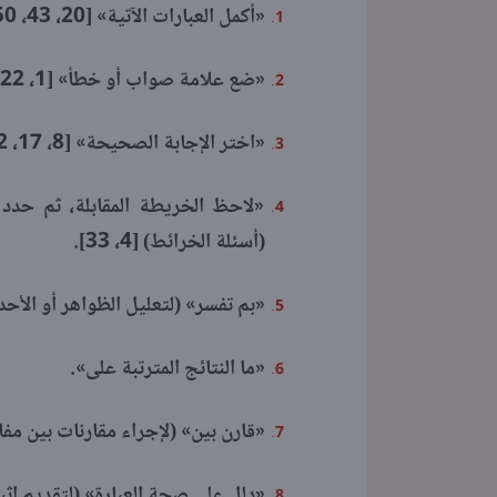
«أكمل العبارات الآتية» [20، 43، 50].
«ضع علامة صواب أو خطأ» [1، 22، 36].
«اختر الإجابة الصحيحة» [8، 17، 42].
«لاحظ الخريطة المقابلة، ثم حدد م
(أسئلة الخرائط) [4، 33].
«بم تفسر» (لتعليل الظواهر أو الأحداث) [11
«ما النتائج المترتبة على».
«قارن بين» (لإجراء مقارنات بين مف
«دلل على صحة العبارة» (لتقديم إثبات