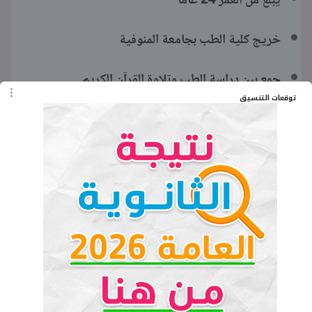
يبلغ من العمر 24 عاما
خريج كلية الطب بجامعة المنوفية
جمع بين دراسة الطب وتلاوة القرآن الكريم
توقعات التنسيق
تأهل إلى مرحلة الـ32 متسابقا في برنامج «دولة
التلاوة»
انسحب من المسابقة بسبب مرض والدته
يتحمل مسؤولية أسرية بعد وفاة والده
حظي بإشادات لجنة التحكيم والجمهور
أعلن رغبته في العودة للمشاركة في مواسم لاحقة