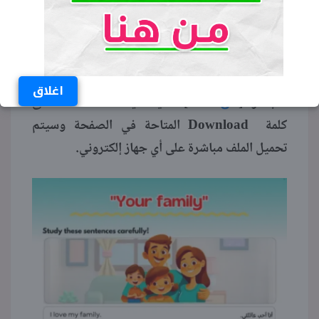
للصف الثالث الابتدائي الترم
الأول 2026
pdf
يمكن تحميل براجرافات إنجليزي للصف الثالث
pdf
الابتدائي الترم الأول 2026
من خلال الرابط
اغلاق
من هنا
المباشر [
]، حيث يمكنك الضغط على
كلمة Download المتاحة في الصفحة وسيتم
تحميل الملف مباشرة على أي جهاز إلكتروني.