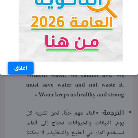
يلعبون في الحقول. الحياة بسيطة، لكننا
سعداء. أنا أحب قريتي.»
The importance of water (أهمية الماء):
«Water is very important. We drink it
every day. Plants and animals need
water. We use water to cook and clean.
اغلاق
Without water, we cannot live. We
must save water and not waste it.
Water keeps us healthy and strong.»
الترجمة:
«الماء مهم جدًا. نحن نشربه كل
يوم. النباتات والحيوانات تحتاج إلى الماء.
نستخدم الماء في الطبخ والتنظيف. لا يمكننا