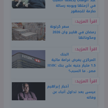
عبد الوهاب يكشف السبب
في أزمتها ويوجه رسالة
صارمة للجمهور
اقرأ المزيد:
سعر كرتونة
رمضان في هايبر وان 2026
ومكوناتها
اقرأ المزيد:
البنك
المركزي يفرض غرامة مالية
1.5 مليار جنيه على بنك HSBC
مصر.. ما السبب؟
اقرأ المزيد:
أخبار إبراهيم
عيسى بعد تداول أنباء عن
وفاته