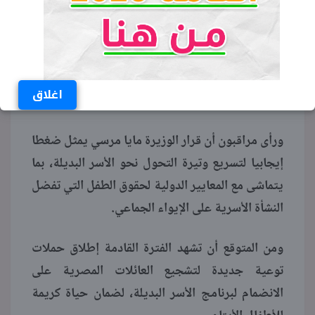
مستقبل الرعاية الاجتماعية في
مصر
تستهدف الخطط الحكومية المقبلة التوسع في
منظومة الكفالة، لتغطية أكبر عدد ممكن من الأطفال
اغلاق
المحتاجين للرعاية.
ورأى مراقبون أن قرار الوزيرة مايا مرسي يمثل ضغطا
إيجابيا لتسريع وتيرة التحول نحو الأسر البديلة، بما
يتماشى مع المعايير الدولية لحقوق الطفل التي تفضل
النشأة الأسرية على الإيواء الجماعي.
ومن المتوقع أن تشهد الفترة القادمة إطلاق حملات
توعية جديدة لتشجيع العائلات المصرية على
الانضمام لبرنامج الأسر البديلة، لضمان حياة كريمة