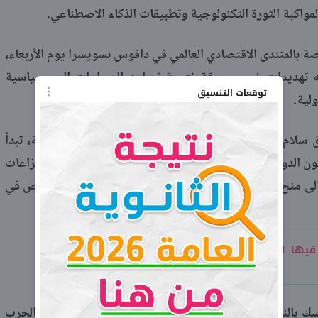
مواكبة الثورة التكنولوجية وتطبيقات الذكاء الاصطناعي.
بالمنتدى الاقتصادي العالمي في دافوس بسويسرا يوم الأربعاء،
اجه تهديدات غير مسبوقة نتيجة تصاعد الصراعات الجيوسياسية
توقعات التنسيق
لية.
ق سلام واستقرار مستدام يتمثل في أربعة محاور أساسية، تبدأ
ون الدولي وميثاق الأمم المتحدة، مرورا بالالتزام بتسوية النزاعات
ى منح الأولوية للقضاء على الفقر وتعزيز دور القطاع الخاص في
يشارك فيها الرئيس السيسي.. 6 معلومات عن
ك بالنظام الدولي الذي توافق عليه المجتمع الدولي عقب الحرب