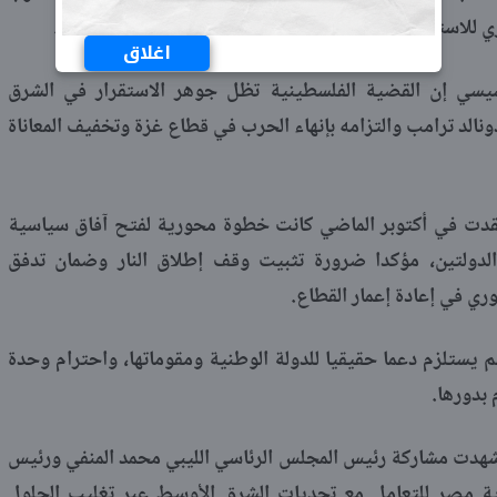
وري للاستقرار، مع أهمية العمل على إصلاح مثالب هذا النظام.
اغلاق
سيسي إن القضية الفلسطينية تظل جوهر الاستقرار في الشرق
نالد ترامب والتزامه بإنهاء الحرب في قطاع غزة وتخفيف المعاناة
عقدت في أكتوبر الماضي كانت خطوة محورية لفتح آفاق سياسية
دولتين، مؤكدا ضرورة تثبيت وقف إطلاق النار وضمان تدفق
وري في إعادة إعمار القطاع.
 يستلزم دعما حقيقيا للدولة الوطنية ومقوماتها، واحترام وحدة
 بدورها.
 شهدت مشاركة رئيس المجلس الرئاسي الليبي محمد المنفي ورئيس
رؤية مصر للتعامل مع تحديات الشرق الأوسط عبر تغليب الحلول