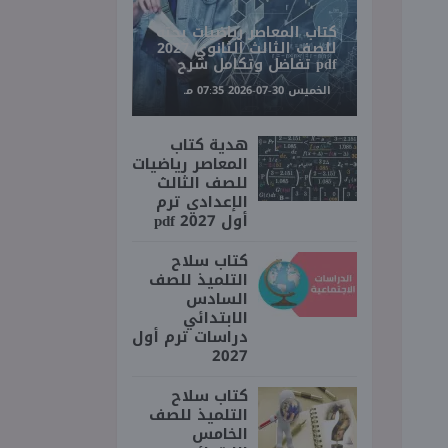
كتاب المعاصر رياضيات بحته
للصف الثالث الثانوي 2027
pdf تفاضل وتكامل شرح
الخميس 30-07-2026 07:35 مـ
هدية كتاب
المعاصر رياضيات
للصف الثالث
الإعدادي ترم
أول 2027 pdf
كتاب سلاح
التلميذ للصف
السادس
الابتدائي
دراسات ترم أول
2027
كتاب سلاح
التلميذ للصف
الخامس