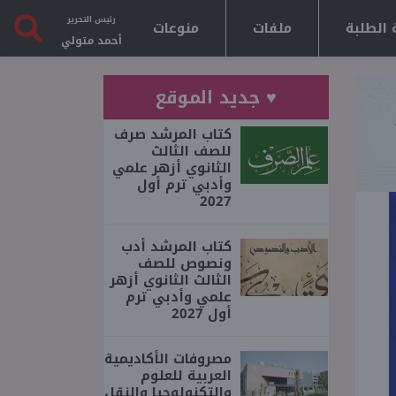
رئيس التحرير
 الطلبة
ملفات
منوعات
أحمد متولي
♥ جديد الموقع
كتاب المرشد صرف
للصف الثالث
الثانوي أزهر علمي
وأدبي ترم أول
2027
كتاب المرشد أدب
ونصوص للصف
الثالث الثانوي أزهر
علمي وأدبي ترم
أول 2027
مصروفات الأكاديمية
العربية للعلوم
والتكنولوجيا والنقل