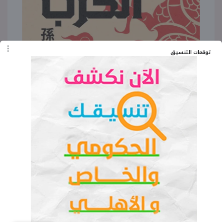
توقعات التنسيق
ويجمع العمل بين التشويق والإثارة في حبكة
متسلسلة من المواقف التي تتصارع فيها الحقائق مع
الغموض، وهو ما يجعل مسلسل «فن الحرب» من أكثر
الأعمال المنتظرة ضمن سباق دراما رمضان 2026،
خاصة مع الترقب القوي لعلاقة البطل بشخصيات