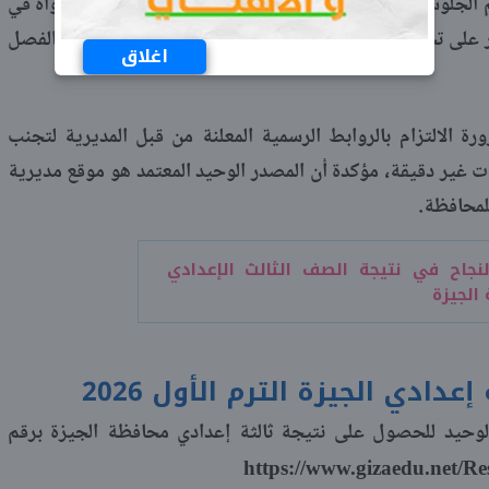
م الجلوس والاسم الجيزة تقريرا مفصلا للطالب يوضح مستواه في
ر على تحديد نقاط القوة والضعف لدى أبنائهم قبل انطلاق الفصل
اغلاق
ة الالتزام بالروابط الرسمية المعلنة من قبل المديرية لتجنب
نات غير دقيقة، مؤكدة أن المصدر الوحيد المعتمد هو موقع مديرية
للمحافظة.
نجاح في نتيجة الصف الثالث الإعدادي
عدادي الجيزة الترم الأول 2026
الوحيد للحصول على نتيجة ثالثة إعدادي محافظة الجيزة برقم
https://www.gizaedu.net/Re