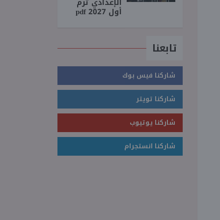
الإعدادي ترم
أول 2027 pdf
تابعنا
شاركنا فيس بوك
شاركنا تويتر
شاركنا يوتيوب
شاركنا انستجرام