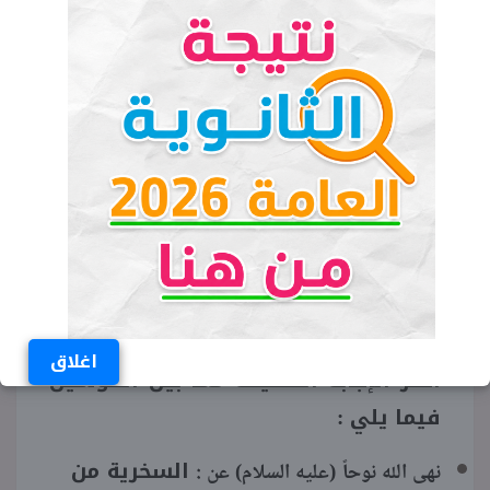
لم يركب السفينة مع سيدنا نوح (عليه السلام) إلا
(✓)
عدد قليل.
طلب سيدنا نوح (عليه السلام) من ابنه ركوب
(✓)
السفينة.
(✓)
كان سيدنا نوح (عليه السلام) يعمل نجاراً.
(X)
الآيات الكريمة من سورة نوح.
(التصحيح: من
سورة هود)
اغلاق
اختر الإجابة الصحيحة مما بين القوسين
فيما يلي :
السخرية من
نهى الله نوحاً (عليه السلام) عن :