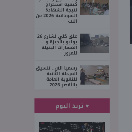
كيفية استخراج
نتيجة الشهادة
السودانية 2026 من
النت
غلق كلي لشارع 26
يوليو بالجيزة و
المسارات البديلة
للمرور
رسميا الآن.. تنسيق
المرحلة الثانية
للثانوية العامة
بالأقصر 2026
♥ ترند اليوم