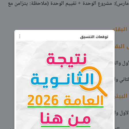
لأسبوع السابع والثامن (21 مارس - 28 مارس): مشروع الوحدة + تقييم الوحدة (ملاحظة: يتزامن مع
البقاء
توقعات التنسيق
البقاء
البيئي