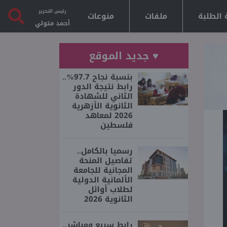
رئيس التحرير
 الطلبة
ملفات
منوعات
أحمد متولي
♥ جديد الموقع
بنسبة نجاح 97.7%..
رابط نتيجة الدور
الثاني للشهادة
الثانوية الأزهرية
2026 لمعاهد
فلسطين
رسميا بالكامل..
تفاصيل المنحة
المجانية للجامعة
الألمانية الدولية
لطلاب أوائل
الثانوية 2026
رابط سريع ومباشر..