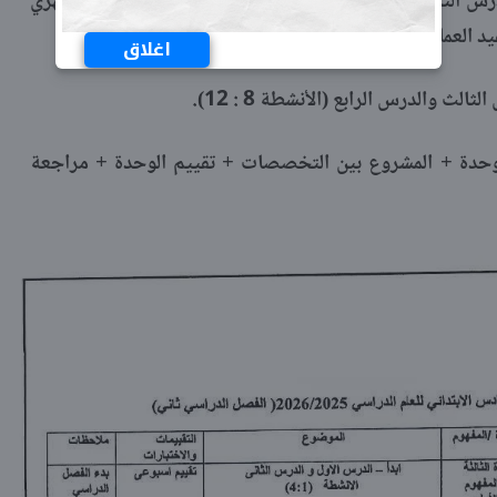
الأسبوع الثاني عشر (25 أبريل): باقي الدرس الثاني والدرس الثالث (الأنشطة 5 : 7) + الاختبار الشهري
د العمال).
اغلاق
9 مايو): مشروع الوحدة + المشروع بين التخصصات + تقييم الوحدة + مراجعة