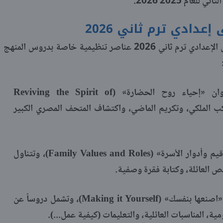
عام 2025 2026.
عدادي ترم ثاني 2026
يتضمن دفتر تحضير إنجليزي للصف الأول الإعدادي ترم ثاني 2026 عناصر تنظيمية خاصة بدروس المنهج
بعنوان «إحياء روح الحضارة» (Reviving the Spirit of
 عن الموكب الملكي، وتكريم الماضي، واكتشاف المتحف المصري الكبير
بعنوان «قيم وأدوار الأسرة» (Family Values and Roles)، وتتناول
صص العائلة، وكتابة فقرة وصفية.
بعنوان «اصنعها بنفسك» (Making it Yourself)، وتشمل دروساً عن
ة، المناسبات العائلية، والتعليمات (كيفية عمل...).