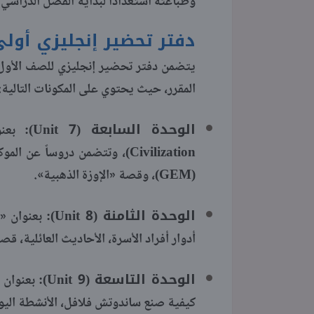
وطباعته استعدادًا لبداية الفصل الدراسي الثاني لل
دفتر تحضير إنجليزي أولى إ
المقرر، حيث يحتوي على المكونات التالية:
الوحدة السابعة (Unit 7):
Civilization)، وتتضمن دروساً
(GEM)، وقصة «الإوزة الذهبية».
الوحدة الثامنة (Unit 8):
أدوار أفراد الأسرة، الأحاديث العائلية، ق
الوحدة التاسعة (Unit 9):
كيفية صنع ساندوتش فلافل، الأنشطة اليومي