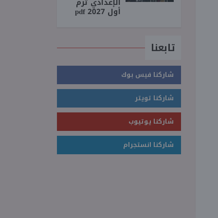
الإعدادي ترم
أول 2027 pdf
تابعنا
شاركنا فيس بوك
شاركنا تويتر
شاركنا يوتيوب
شاركنا انستجرام