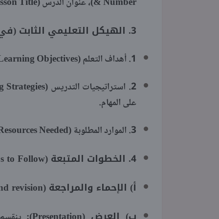
& Number)، عنوان الدرس (Lesson Title)، ورقم الصفحة في كتاب الطالب (Page Number).
3. الهيكل التعليمي الثابت (في نقاط مرقمة):
1. أهداف التعلم (Learning Objectives): ما يتوقع من الطالب تحقيقه بنهاية الدرس.
على المهام.
3. الموارد المطلوبة (Resources Needed): مثل كتاب الطالب، السبورة البيضاء، أو صور توضيحية.
4. الخطوات المتبعة (Steps to Follow):
أ) الإحماء والمراجعة (Warm up and revision):
ب) العرض (Presentation):