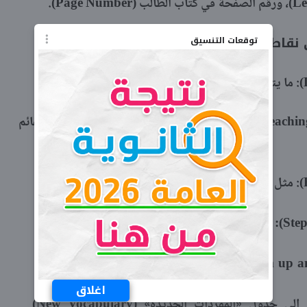
توقعات التنسيق
2. استراتيجيات التدريس (Teaching Strategies): مثل القراءة للفهم، بناء المفردات، أو التعلم القائم
وتنقسم عادة إلى:
أسئلة تنشيطية للطلاب.
اغلاق
ينقسم إلى جدول «المفردات الجديدة» (New Vocabulary)