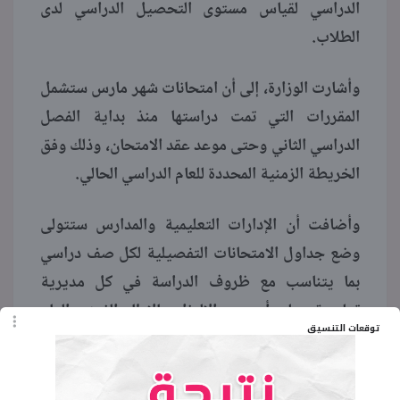
الدراسي لقياس مستوى التحصيل الدراسي لدى
الطلاب.
وأشارت الوزارة، إلى أن امتحانات شهر مارس ستشمل
المقررات التي تمت دراستها منذ بداية الفصل
الدراسي الثاني وحتى موعد عقد الامتحان، وذلك وفق
الخريطة الزمنية المحددة للعام الدراسي الحالي.
وأضافت أن الإدارات التعليمية والمدارس ستتولى
وضع جداول الامتحانات التفصيلية لكل صف دراسي
بما يتناسب مع ظروف الدراسة في كل مديرية
تعليمية، على أن يتم الالتزام بالإطار الزمني العام
توقعات التنسيق
الذي حددته الوزارة.
الكلمات المفتاحية