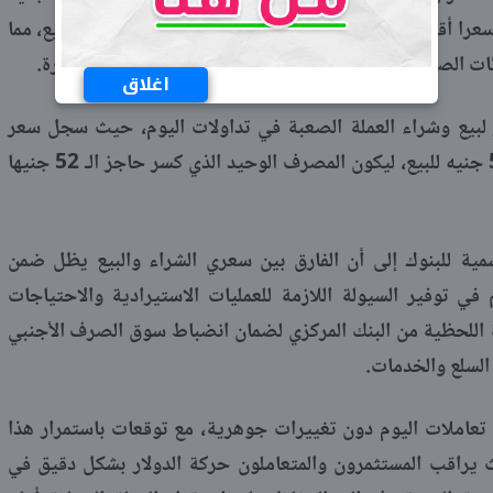
لعمليات البيع، في حين سجل بنك البركة سعرا أقل طفيفا بلغ 51.90 جنيه للشراء و52.00 جنيه للبيع، مما
 الصرف السائدة في السوق المحلية خلال الساعات الأخيرة.
اغلاق
 لبيع وشراء العملة الصعبة في تداولات اليوم، حيث سجل سعر
الدولار لديه 52.05 جنيه للشراء و52.15 جنيه للبيع، ليكون المصرف الوحيد الذي كسر حاجز الـ 52 جنيها
رسمية للبنوك إلى أن الفارق بين سعري الشراء والبيع يظل ضمن
في توفير السيولة اللازمة للعمليات الاستيرادية والاحتياجات
بة اللحظية من البنك المركزي لضمان انضباط سوق الصرف الأجنبي
 السلع والخدمات.
ع تعاملات اليوم دون تغييرات جوهرية، مع توقعات باستمرار هذا
يث يراقب المستثمرون والمتعاملون حركة الدولار بشكل دقيق في