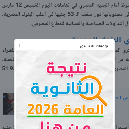
سجل سعر الدولار الأمريكي استقرار ملحوظ أمام الجنيه المصري في تعاملات اليوم الخميس 12 مارس
2026، حيث حافظت العملة الخضراء على مستوياتها دون سقف الـ 53 جنيها في أغلب البنوك المصرية،
التداولات الصباحية والمسائية للقطاع المصرفي.
ي البنوك المصرية
توقعات التنسيق
وأظهرت شاشات التداول في البنك المركزي المصري وصول سعر صرف الدولار إلى 51.92 جنيه للشراء
مجموعة من أكبر البنوك الحكومية والخاصة على تسعير موحد للعملة،
حيث بلغ السعر في كل من البنك الأهلي المصري وبنك مصر والبنك التجاري الدولي «CIB» نحو 51.92
سعر الدولار اليوم الخميس الموافق 5 مارس في البنوك.. تخطى الـ
وشهد بنك الإسكندرية والمصرف المتحد استقرار الدولار عند 51.92 جنيه لعمليات الشراء و52.02 جنيه