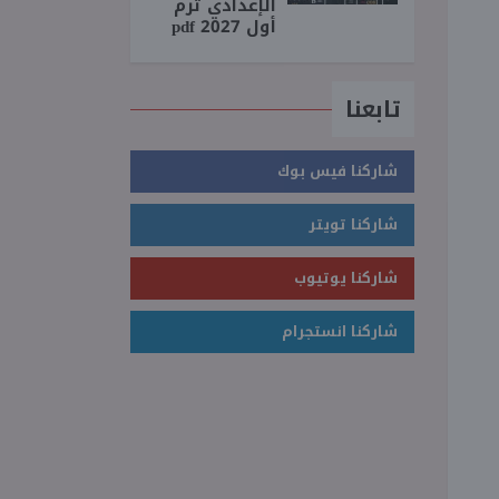
الإعدادي ترم
أول 2027 pdf
تابعنا
شاركنا فيس بوك
شاركنا تويتر
شاركنا يوتيوب
شاركنا انستجرام