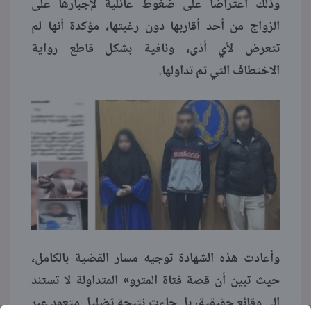
وذلك اعتراضا على ضغوط عائلية لإجبارها على
الزواج من أحد أقاربها دون رغبتها، مؤكدة أنها لم
تتعرض لأي أذى، ونافية بشكل قاطع رواية
الاختطاف التي تم تداولها.
وأعادت هذه الشهادة توجيه مسار القضية بالكامل،
حيث تبين أن قصة فتاة المترو» المتداولة لا تستند
إلى وقائع حقيقية، بل جاءت نتيجة تضليل متعمد عبر