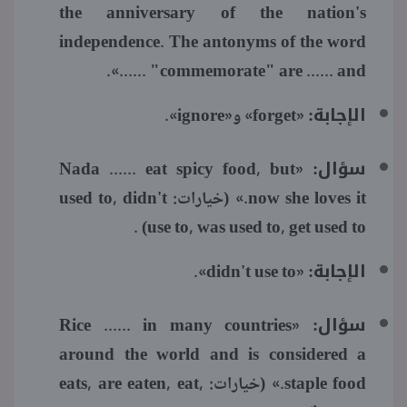
the anniversary of the nation's
independence. The antonyms of the word
"commemorate" are ...... and ......».
الإجابة:
«forget» و«ignore».
سؤال:
«Nada ...... eat spicy food, but
now she loves it.» (خيارات: used to, didn't
use to, was used to, get used to) .
الإجابة:
«didn't use to».
سؤال:
«Rice ...... in many countries
around the world and is considered a
staple food.» (خيارات: eats, are eaten, eat,