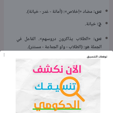
س:
مضاد «إخلاص»: (أمانة - غدر - خيانة).
ج:
خيانة.
س:
«الطلاب يذاكرون دروسهم». الفاعل في
الجملة هو: (الطلاب - واو الجماعة - مستتر).
توقعات التنسيق
ج:
واو الجماعة.
اقرأ المزيد:
مراجعة دين الصف الأول
الإعدادي الترم الثاني 2026 pdf
اقرأ المزيد:
اختبار على الوحدة التاسعة
إنجليزي للصف الأول الإعدادي ترم ثاني
2026