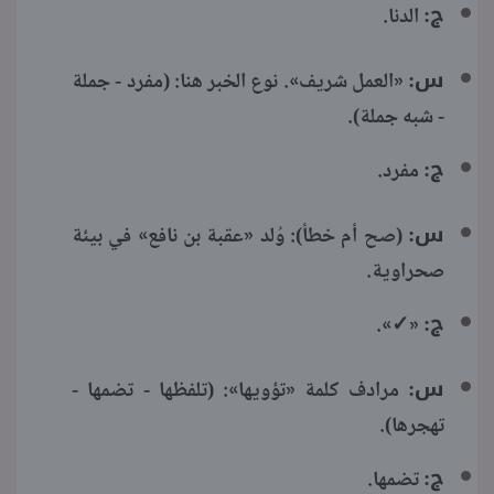
ج:
الدنا.
س:
«العمل شريف». نوع الخبر هنا: (مفرد - جملة
- شبه جملة).
ج:
مفرد.
س:
(صح أم خطأ): وُلد «عقبة بن نافع» في بيئة
صحراوية.
ج:
«✓».
س:
مرادف كلمة «تؤويها»: (تلفظها - تضمها -
تهجرها).
ج:
تضمها.