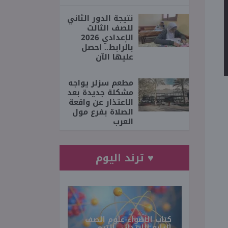
نتيجة الدور الثاني
للصف الثالث
الإعدادي 2026
بالرابط.. احصل
عليها الآن
مطعم سزلر يواجه
مشكلة جديدة بعد
الاعتذار عن واقعة
الصلاة بفرع مول
العرب
♥ ترند اليوم
كتاب الأضواء علوم الصف
الرابع الابتدائي الترم