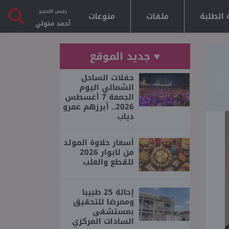
رئيس التحرير
 الطلبة
ملفات
منوعات
أحمد متولي
♥ جديد الموقع
حفلات الساحل
الشمالي اليوم
الجمعة 7 أغسطس
2026.. أبرزهم عمرو
دياب
أسعار حلاوة المولد
من لابوار 2026
للقطع والعلب
إحالة 25 طبيبا
وممرضا للتحقيق
بمستشفى
السادات المركزي