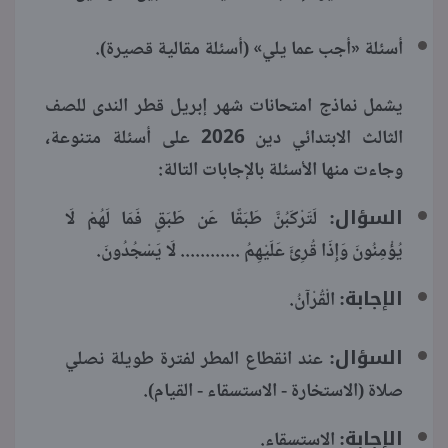
أسئلة «أجب عما يلي» (أسئلة مقالية قصيرة).
يشمل نماذج امتحانات شهر إبريل قطر الندى للصف
الثالث الابتدائي دين 2026 على أسئلة متنوعة،
وجاءت منها الأسئلة بالإجابات التالة:
السؤال:
لَتَرْكَبُنَّ طَبَقًا عَن طَبَقٍ فَمَا لَهُمْ لَا
يُؤْمِنُونَ وَإِذَا قُرِئَ عَلَيْهِمُ ............ لَا يَسْجُدُونَ.
الإجابة:
الْقُرْآنُ.
السؤال:
عند انقطاع المطر لفترة طويلة نصلي
صلاة (الاستخارة - الاستسقاء - القيام).
الإجابة:
الاستسقاء.