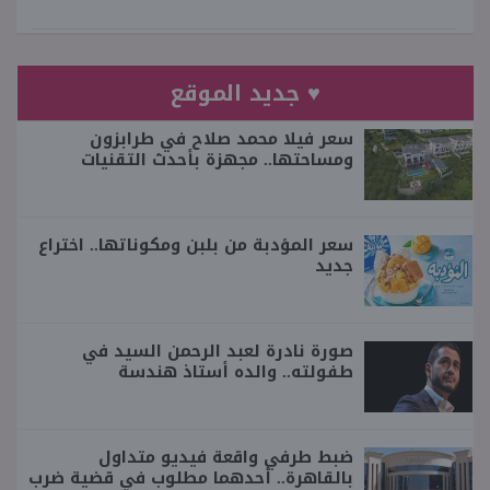
♥ جديد الموقع
سعر فيلا محمد صلاح في طرابزون
ومساحتها.. مجهزة بأحدث التقنيات
سعر المؤدبة من بلبن ومكوناتها.. اختراع
جديد
صورة نادرة لعبد الرحمن السيد في
طفولته.. والده أستاذ هندسة
ضبط طرفي واقعة فيديو متداول
بالقاهرة.. أحدهما مطلوب في قضية ضرب