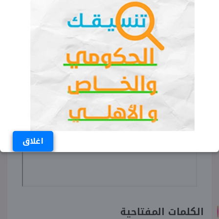
يوفر موقع «شبابيك» رابط تحميل نماذج امتحانات
شهر إبريل قطر الندى للصف الثالث الابتدائي دين
2026 والنسخة الإلكرتونية منه خلال النافذة التالية:
اغلاق
الكلمات المفتاحية