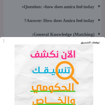
Question:
«how does amira feel today»
Answer:
How does Amira feel today?
General Knowledge (Matching):
توقعات التنسيق
Question:
«An elephant is ......»
Answer:
...... very big and has a trunk.
اقرأ المزيد:
نماذج امتحانات شهر إبريل
قطر الندى للصف الخامس الابتدائي عربي
2026
اقرأ المزيد:
نماذج امتحانات شهر إبريل