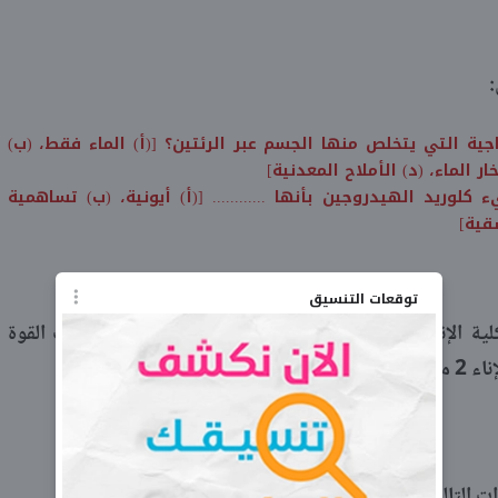
:
اجية التي يتخلص منها الجسم عبر الرئتين؟ [(أ) الماء فقط، (ب)
ر الماء، (د) الأملاح المعدنية]
لوريد الهيدروجين بأنها ............ [(أ) أيونية، (ب) تساهمية
قية]
توقعات التنسيق
 كلية الإنسان. احسب ضغط غاز محبوس في إناء إذا كانت القوة
ت التالية: