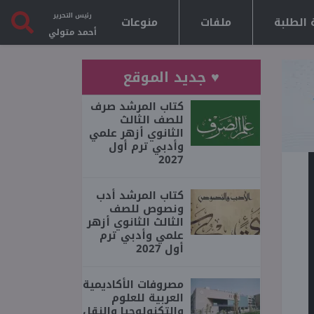
رئيس التحرير
 الطلبة
ملفات
منوعات
أحمد متولي
♥ جديد الموقع
كتاب المرشد صرف
للصف الثالث
الثانوي أزهر علمي
وأدبي ترم أول
2027
كتاب المرشد أدب
ونصوص للصف
الثالث الثانوي أزهر
علمي وأدبي ترم
أول 2027
مصروفات الأكاديمية
العربية للعلوم
والتكنولوجيا والنقل