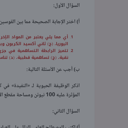
السؤال الأول:
أ) اختر الإجابة الصحيحة مما بين القوسين
أي مما يلي يعتبر من المواد الإخر
اليوريا، (ج) ثاني أكسيد الكربون وبخا
تتميز الرابطة التساهمية في جزيء ك
نقية، (ج) تساهمية قطبية، (د) تناس
ب) أجب عن الأسئلة التالية:
اذكر الوظيفة الحيوية لـ «النفيدة» في
المؤثرة عليه 100 نيوتن ومساحة مقطع الإناء 2 متر مربع.
السؤال الثاني:
أ) اكتب المصطلح العلمي الدال على العبارا