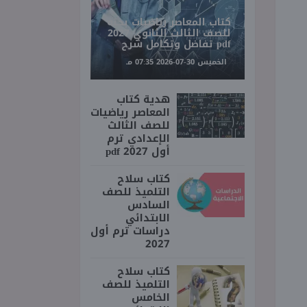
كتاب المعاصر رياضيات بحته
للصف الثالث الثانوي 2027
pdf تفاضل وتكامل شرح
الخميس 30-07-2026 07:35 مـ
هدية كتاب
المعاصر رياضيات
للصف الثالث
الإعدادي ترم
أول 2027 pdf
كتاب سلاح
التلميذ للصف
السادس
الابتدائي
دراسات ترم أول
2027
كتاب سلاح
التلميذ للصف
الخامس