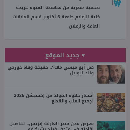
صحفية مصرية من محافظة الفيوم خريجة
كلية الإعلام جامعة 6 أكتوبر قسم العلاقات
العامة والإعلان
♥ جديد الموقع
هل أبو ميسي مات؟.. حقيقة وفاة خورخي
والد ليونيل
أسعار حلاوة المولد من إكسبشن 2026
لجميع العلب والقطع
معرض مدن مصر الغارقة إيزيس.. تفاصيل
إقامته في متحف فيلد بشيكاغو