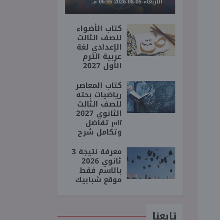
الأربعاء 05-08-2026 06:55 مـ
كتاب الأضواء
للصف الثالث
الإعدادي لغة
عربية الترم
الأول 2027
كتاب المعاصر
رياضيات بحته
للصف الثالث
الثانوي 2027
pdf تفاضل
وتكامل شرح
معرفة نتيجة 3
ثانوي 2026
بالاسم فقط
موقع شبابيك
تابعنا