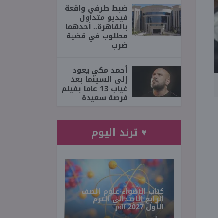
ضبط طرفي واقعة
فيديو متداول
بالقاهرة.. أحدهما
مطلوب في قضية
ضرب
أحمد مكي يعود
إلى السينما بعد
غياب 13 عاما بفيلم
فرصة سعيدة
♥ ترند اليوم
كتاب الأضواء علوم الصف
الرابع الابتدائي الترم
الأول 2027 pdf