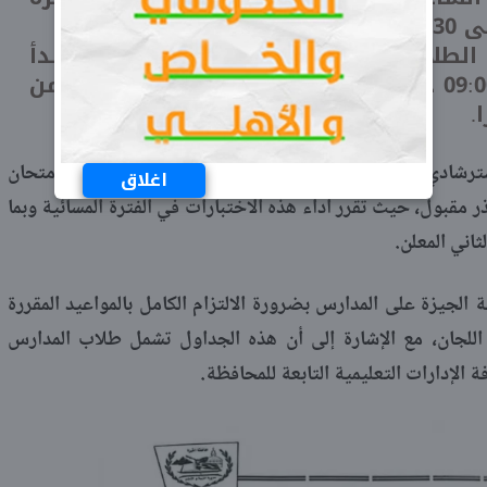
 مايو 2026: يختتم الطلاب الاختبارات بمادة «الرياضيات»، وتبدأ
الفترة الصباحية من الساعة 09:00 حتى 10:30 صباحا، والفترة المسائية من
رشادي عقد امتحان تكميلي للطلاب الذين تغيبوا عن أداء امتحان
اغلاق
ر مقبول، حيث تقرر أداء هذه الاختبارات في الفترة المسائية وبما
اني المعلن.
الجيزة على المدارس بضرورة الالتزام الكامل بالمواعيد المقررة
اللجان، مع الإشارة إلى أن هذه الجداول تشمل طلاب المدارس
 الإدارات التعليمية التابعة للمحافظة.