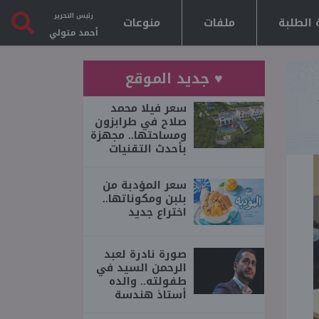
رئيس التحرير
 الطلبة
ملفات
منوعات
أحمد متولي
♥ جديد الموقع
سعر فيلا محمد
صلاح في طرابزون
ومساحتها.. مجهزة
بأحدث التقنيات
سعر المؤدبة من
بلبن ومكوناتها..
اختراع جديد
صورة نادرة لعبد
الرحمن السيد في
طفولته.. والده
أستاذ هندسة