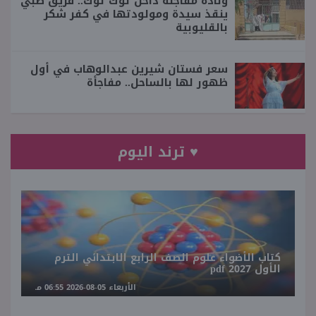
ولادة مفاجئة داخل توك توك.. فريق طبي
ينقذ سيدة ومولودتها في كفر شكر
بالقليوبية
سعر فستان شيرين عبدالوهاب في أول
ظهور لها بالساحل.. مفاجأة
♥ ترند اليوم
كتاب الأضواء علوم الصف الرابع الابتدائي الترم
الأول 2027 pdf
الأربعاء 05-08-2026 06:55 مـ