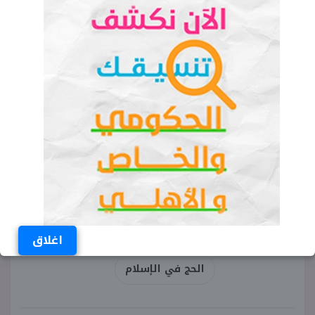
لرفض الشر ومقاومة المعاصي.
ويأتي ذبح الأضاحي ضمن أبرز شعائر الحج،
اقتداء بسيدنا إبراهيم وابنه إسماعيل عليهما السلام،
في دلالة على الامتثال لأوامر الله والاستعداد
للتضحية في سبيل العقيدة والإيمان.
الكلمات المفتاحية
ما المقصود بالحج
شروط الحج
أركان الإسلام
مناسك الحج
اغلاق
الحج في الإسلام