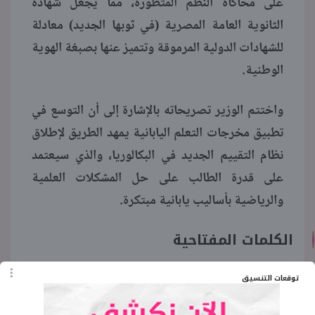
على محاكاة النظم المتطورة، مما يجعل شهادة
الثانوية العامة المصرية (في ثوبها الجديد) معادلة
للشهادات الدولية المرموقة وتتميز عنها بصبغة الهوية
الوطنية.
واختتم الوزير تصريحاته بالإشارة إلى أن التوسع في
تطبيق مخرجات التعلم اليابانية يمهد الطريق لإطلاق
نظام التقييم الجديد في البكالوريا، والذي سيعتمد
على قدرة الطالب على حل المشكلات العلمية
والرياضية بأساليب يابانية مبتكرة.
الكلمات المفتاحية
البكالوريا المصرية
توقعات التنسيق