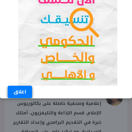
النظام الياباني في التعليم
وزارة التربية والتعليم
محمد عبد اللطيف
مناهج العلوم والرياضيات
تطوير التعليم الثانوي
مخرجات التعلم اليابانية
روان إبراهيم
اغلاق
إعلامية وصحفية حاصلة على بكالوريوس
الإعلام، قسم الإذاعة والتليفزيون، أمتلك
خبرة في التقديم البرامجي وإعداد التقارير
الميدانية، مع تركيز خاص على الصحافة