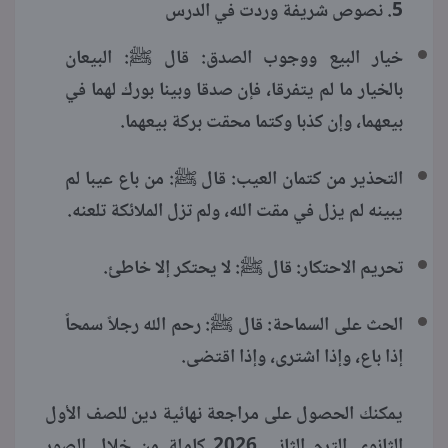
5. نصوص شريفة وردت في الدرس
خيار البيع ووجوب الصدق: قال ﷺ: البيعان
بالخيار ما لم يتفرقا، فإن صدقا وبينا بورك لهما في
بيعهما، وإن كذبا وكتما محقت بركة بيعهما.
التحذير من كتمان العيب: قال ﷺ: من باع عيبا لم
يبينه لم يزل في مقت الله، ولم تزل الملائكة تلعنه.
تحريم الاحتكار: قال ﷺ: لا يحتكر إلا خاطئ.
الحث على السماحة: قال ﷺ: رحم الله رجلاً سمحاً
إذا باع، وإذا اشترى، وإذا اقتضى.
يمكنك الحصول على مراجعة نهائية دين للصف الأول
الثانوي الترم الثاني 2026 كاملة من خلال الصور