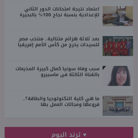
اعتماد نتيجة امتحانات الدور الثاني
للإعدادية بنسبة نجاح 100% بالبحيرة
بعد ثلاثة هزائم متتالية.. منتخب مصر
للسيدات يخرج من كأس الأمم إفريقيا
سبب وفاة سونيا كمال كبيرة المذيعات
بالقناة الثالثة فى ماسبيرو
ما هي كلية التكنولوجيا والطاقة؟..
فروعها ومجالات العمل بها
♥ ترند اليوم