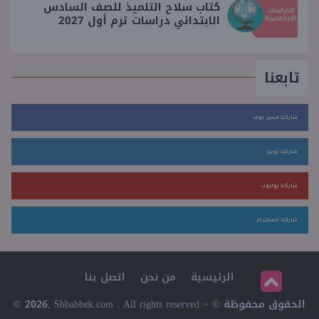
كتاب سلاح التلميذ للصف السادس
الابتدائي دراسات ترم أول 2027
تابعنا
شاركنا فيس بوك
شاركنا تويتر
شاركنا يوتيوب
شاركنا انستجرام
الرئيسية
من نحن
اتصل بنا
© 2026, Shbabbek.com . All rights reserved ~ © الحقوق محفوظة