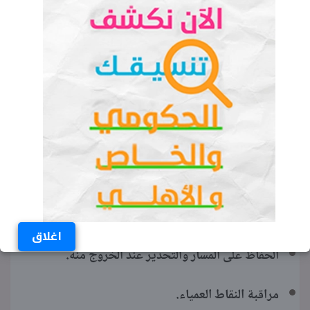
نظام التحكم في الجر والثبات الإلكتروني.
مساعد الصعود والهبوط على المرتفعات.
حتى 6 وسائد هوائية.
كاميرات 360 درجة.
نظام الركن الذاتي «Auto Park».
نظام التحذير من التصادم الأمامي والخلفي.
اغلاق
الحفاظ على المسار والتحذير عند الخروج منه.
مراقبة النقاط العمياء.