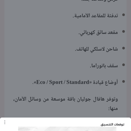
تدفئة للمقاعد الأمامية.
مقعد سائق كهربائي.
شاحن لاسلكي للهاتف.
سقف بانوراما.
أوضاع قيادة «Eco / Sport / Standard».
وتوفر هافال جوليان باقة موسعة من وسائل الأمان،
منها:
أنظمة ABS وEBD وESP.
توقعات التنسيق