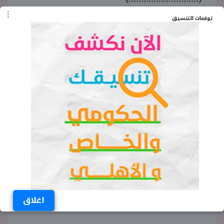
توقعات التنسيق
11. أنا نهر اعتمد فيه الرب يسوع.
(............................)
من قال هذه العبارة؟
«المجد لله في الأعالي وعلى الأرض السلام».
(............................)
«هوذا العذراء تحبل وتلد ابناً».
(............................)
«الآن تطلق عبدك يا سيد حسب قولك بسلام».
اغلاق
(............................)