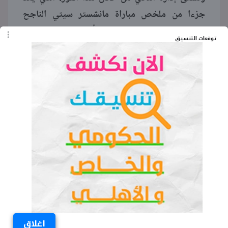
جزءا من ملخص مباراة مانشستر سيتي الناجح
محليا، إلى تقليص الفارق مع أرسنال في الجولات
توقعات التنسيق
المتبقية من عمر المسابقة، مع استمرار الاعتماد على
العناصر الهجومية التي حسمت مواجهة كريستال
بالاس الأخيرة بنتيجة 3 - 0 على ملعب الاتحاد.
الكلمات المفتاحية
ملخص مباراة مانشستر سيتي
الدوري الإنجليزي
عمر مرموش
كريستال بالاس
ملعب الاتحاد
ترتيب الدوري الإنجليزي
اغلاق