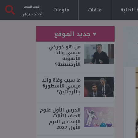
رئيس التحرير
 الطلبة
ملفات
منوعات
أحمد متولي
♥ جديد الموقع
من هو خورخي
ميسي والد
الأيقونة
الأرجنتينية؟
ما سبب وفاة والد
ميسي الأسطورة
بالأرجنتين؟
الدرس الأول علوم
الصف الثالث
الإعدادي الترم
الأول 2027