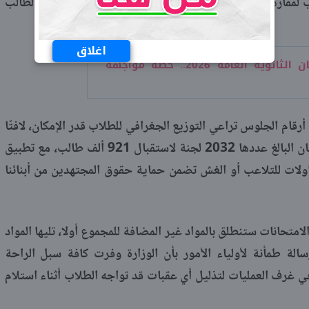
لمقارهم ومنع التكدس، مع التشديد على ضرورة احتفاظ الطالب
اغلاق
عدد لجان الثانوية العامة 2026.. خطة مواجهة
رقام الجلوس تراعي التوزيع الجغرافي للطلاب قدر الإمكان، لافتًا
إلى أن الوزارة تتابع عن كثب جاهزية اللجان البالغ عددها 2032 لجنة لاستقبال 921 ألف طالب، مع تطبيق
ولات للتلاعب أو الغش تضمن حماية حقوق المجتهدين من أبنائنا
لامتحانات ستنطلق بالمواد غير المضافة للمجموع أولا، تليها المواد
الة طمأنة لأولياء الأمور بأن الوزارة وفرت كافة سبل الراحة
في غرف العمليات لتذليل أي عقبات قد تواجه الطلاب أثناء استلام