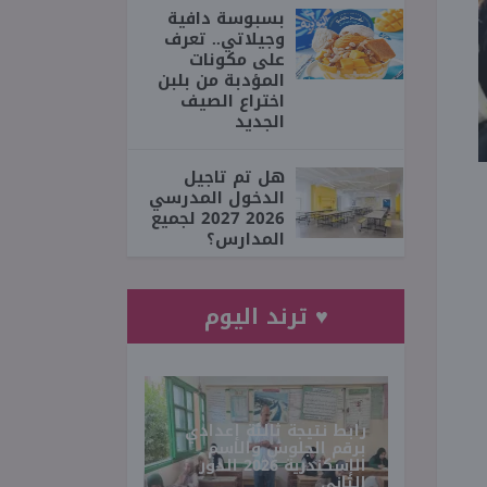
بسبوسة دافية
وجيلاتي.. تعرف
على مكونات
المؤدبة من بلبن
اختراع الصيف
الجديد
هل تم تاجيل
الدخول المدرسي
2026 2027 لجميع
المدارس؟
♥ ترند اليوم
رابط نتيجة ثالثة إعدادي
برقم الجلوس والاسم
الإسكندرية 2026 الدور
الثاني