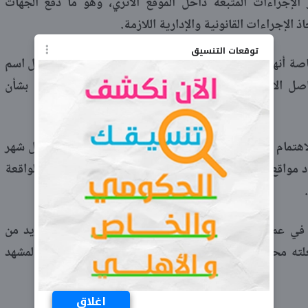
الإجراءات المتبعة داخل الموقع الأثري، وهو ما دفع الجهات
الإجراءات القانونية والإدارية اللازمة.
توقعات التنسيق
صة أنها ارتبطت بأحد أهم المواقع الأثرية في مصر، ما جعل اسم
ل الاجتماعي لفترة طويلة، وسط تباين آراء المتابعين بشأن
اهتمام مجددًا بعد إعلان وفاته إثر أزمة قلبية مفاجئة خلال شهر
من رواد مواقع التواصل الاجتماعي مع الخبر، مستعيدين تفاصيل الواقعة
ي عمليات البحث عن حارس معبد الكرنك، لمعرفة المزيد من
لته محط اهتمام الرأي العام، قبل أن يتصدر خبر وفاته المشهد
اغلاق