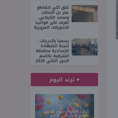
غلق كلي لتقاطع
عمر بن الخطاب
ومحمد الكيلاني..
تعرف على مواعيد
التحويلات المرورية
رسميا بالدرجات..
نتيجة الشهادة
الإعدادية محافظة
الشرقية بالاسم
الدور الثاني 2026
♥ ترند اليوم
كتاب الأضواء علوم الصف
الرابع الابتدائي الترم