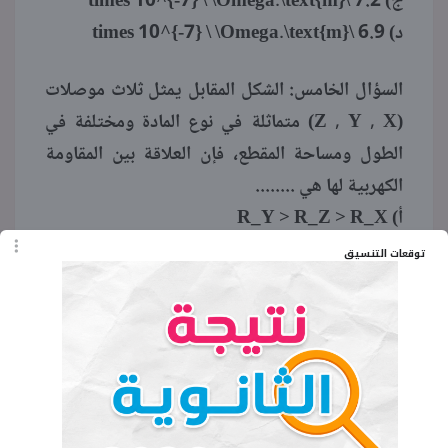
ج) 7.2 \times 10^{-7} \ \Omega.\text{m}
د) 6.9 \times 10^{-7} \ \Omega.\text{m}
السؤال الخامس: الشكل المقابل يمثل ثلاث موصلات
(Z , Y , X) متماثلة في نوع المادة ومختلفة في
الطول ومساحة المقطع، فإن العلاقة بين المقاومة
الكهربية لها هي ........
أ) R_Y > R_Z > R_X
ب) R_Y < R_X < R_Z
توقعات التنسيق
ج) R_X > R_Z > R_Y
د) R_X > R_Y > R_Z
السؤال السادس: سلك موصل منتظم المقطع مقاومته
(R) قطع إلى جزأين غير متساويين، إذا وصل الجزآن
معا على التوازي فإن المقاومة الجديدة للسلك ........