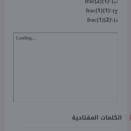
ب) \frac{2}{1}
ج) \frac{1}{1}
د) \frac{1}{2}
الكلمات المفتاحية