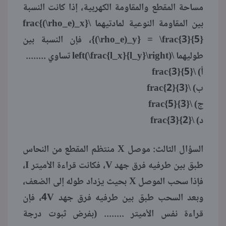
مساحة المقطع والمقاومة الكهربية، إذا كانت النسبة
بين المقاومة النوعية لمادتيهما \frac{(\rho_e)_x}
{(\rho_e)_y} = \frac{3}{5}، فإن النسبة بين
طوليهما \left(\frac{l_x}{l_y}\right) تساوي ........
أ) \frac{3}{5}
ب) \frac{2}{3}
ج) \frac{5}{3}
د) \frac{3}{2}
السؤال الثالث: موصل X منتظم المقطع من النحاس
طبق بين طرفيه فرق جهد V، فكانت قراءة الأميتر I،
فإذا سحب الموصل X بحيث يزداد طوله إلى الضعف،
وبعد السحب طبق بين طرفيه فرق جهد 4V، فإن
قراءة نفس الأميتر ........ (بفرض ثبوت درجة