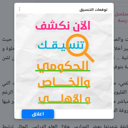
توقعات التنسيق
لسل متخفي المدرسة الثانوية.. عميل
درسة
وت والصورة دون علم المسؤول أثناء تواجدها داخل مكتبه، حيث
ر أخلاقية وجهها إليها، وتضمن المقطع قوله: «ذنبي أنك حلوة و
ة .. تعالي نروح البيت ساعتين؟»، وهو ما دفع المتابعين لشن
 بتوقيع أقصى العقوبات الرادعة عليه.
الفني، محمد عبد اللطيف، باهتمام بالغ مجريات الإجراءات التي
القليوبية، وينتظر النتائج النهائية للتحقيقات الرسمية، على الرغم
اشر من الوزير حتى هذه اللحظة بشأن الواقعة التي يظهر فيها
روقة المؤسسة التعليمية.
اغلاق
سابقة شهدتها بعض المدارس خلال العام الدراسي الحالي ترتبط