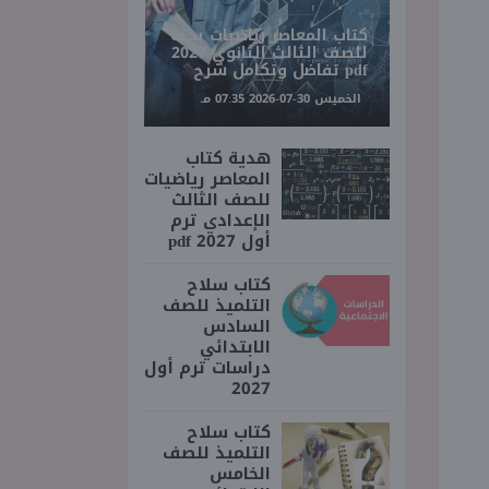
كتاب المعاصر رياضيات بحته
للصف الثالث الثانوي 2027
pdf تفاضل وتكامل شرح
الخميس 30-07-2026 07:35 مـ
هدية كتاب
المعاصر رياضيات
للصف الثالث
الإعدادي ترم
أول 2027 pdf
كتاب سلاح
التلميذ للصف
السادس
الابتدائي
دراسات ترم أول
2027
كتاب سلاح
التلميذ للصف
الخامس