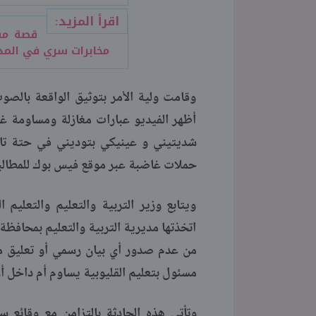
اقرأ المزيد:
قصة مس
مخابرات سري في الم
وقامت ولية الأمر بتوثيق الواقعة بالص
أظهر الفيديو عبارات مغازلة ومساومة غي
شديتيني و عينيكي بتوديني في حتة تاني
حملات غاضبة عبر موقع فيس بوك للمطالبة
ويتابع وزير التربية والتعليم والتعليم 
اتخذتها مديرية التربية والتعليم بمحافظة 
من عدم صدور أي بيان رسمي أو تعليق مب
مسئول بتعليم القليوبية يساوم أم داخل أ
وتأتي هذه الحادثة بالتزامن مع وقائع 