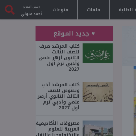
رئيس التحرير
 الطلبة
ملفات
منوعات
أحمد متولي
♥ جديد الموقع
كتاب المرشد صرف
للصف الثالث
الثانوي أزهر علمي
وأدبي ترم أول
2027
كتاب المرشد أدب
ونصوص للصف
الثالث الثانوي أزهر
علمي وأدبي ترم
أول 2027
مصروفات الأكاديمية
العربية للعلوم
والتكنولوجيا والنقل