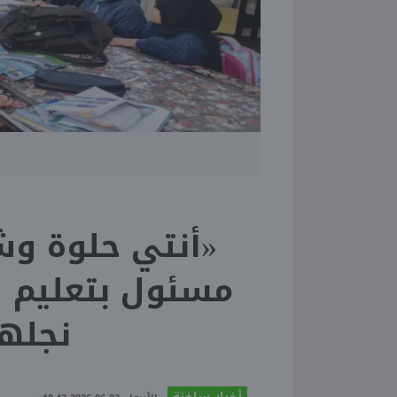
«أنتي حلوة وشد
مسئول بتعليم ا
نجله