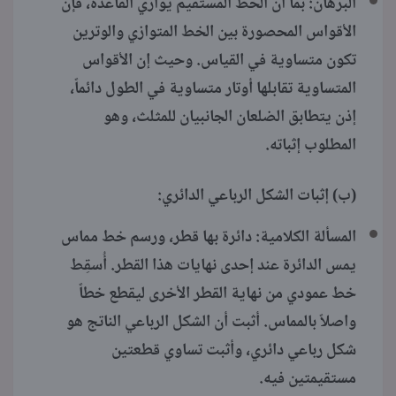
البرهان: بما أن الخط المستقيم يوازي القاعدة، فإن
الأقواس المحصورة بين الخط المتوازي والوترين
تكون متساوية في القياس. وحيث إن الأقواس
المتساوية تقابلها أوتار متساوية في الطول دائماً،
إذن يتطابق الضلعان الجانبيان للمثلث، وهو
المطلوب إثباته.
(ب) إثبات الشكل الرباعي الدائري:
المسألة الكلامية: دائرة بها قطر، ورسم خط مماس
يمس الدائرة عند إحدى نهايات هذا القطر. أُسقِط
خط عمودي من نهاية القطر الأخرى ليقطع خطاً
واصلاً بالمماس. أثبت أن الشكل الرباعي الناتج هو
شكل رباعي دائري، وأثبت تساوي قطعتين
مستقيمتين فيه.