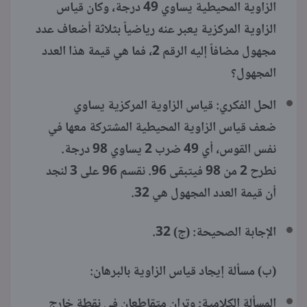
الزاوية المحيطية يساوي 49 درجة، وكان قياس
الزاوية المركزية يعبر عنه رياضياً بثلاثة أضعاف عدد
مجهول مضافاً إليه الرقم 2، فما هي قيمة هذا العدد
المجهول؟
الحل الفكري: قياس الزاوية المركزية يساوي
ضعف قياس الزاوية المحيطية المشتركة معها في
نفس القوس، أي 49 ضرب 2 يساوي 98 درجة.
نطرح 2 من 98 فيتبقى 96. نقسم 96 على 3 لنجد
أن قيمة العدد المجهول هي 32.
الإجابة الصحيحة: (ج) 32.
(ب) مسألة إيجاد قياس الزاوية بالبرهان:
المسألة الكلامية: وتران متقاطعان في نقطة خارج