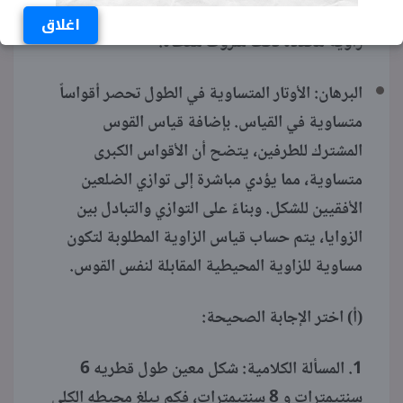
الضلعين الآخرين متوازيان، ثم احسب قياس
اغلاق
زاوية محددة تحت شروط معطاة.
البرهان: الأوتار المتساوية في الطول تحصر أقواساً
متساوية في القياس. بإضافة قياس القوس
المشترك للطرفين، يتضح أن الأقواس الكبرى
متساوية، مما يؤدي مباشرة إلى توازي الضلعين
الأفقيين للشكل. وبناءً على التوازي والتبادل بين
الزوايا، يتم حساب قياس الزاوية المطلوبة لتكون
مساوية للزاوية المحيطية المقابلة لنفس القوس.
(أ) اختر الإجابة الصحيحة:
1. المسألة الكلامية: شكل معين طول قطريه 6
سنتيمترات و 8 سنتيمترات، فكم يبلغ محيطه الكلي