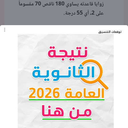
زوايا قاعدته يساوي 180 ناقص 70 مقسوماً
على 2، أي 55 درجة.
في الشكل الرباعي الدائري، كل زاويتين
توقعات التنسيق
متقابلتين مجموعهما 180 درجة. الزاوية
المقابلة للزاوية ذات الـ 125 درجة تساوي 180
ناقص 125 وتساوي 55 درجة. بما أن زوايا
المثلث الداخلي متطابقة وتساوي 55 درجة،
إذن الضلعان متساويان في الطول وهو
المطلوب.
(ب) إثبات التوازي وإيجاد قياس زاوية:
المسألة الكلامية: شكل رباعي مرسوم داخل دائرة
فيه ضلعان متقابلان متساويان في الطول، أثبت أن