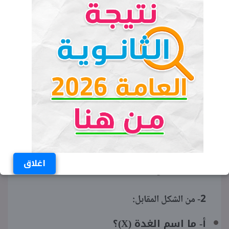
يقلل من سرعة التفاعل الكيميائي.
الطاقة النووية في مجال الطب:
الإجابة:
تشخيص وعلاج الأورام.
علم الوراثة:
الإجابة:
دراسة أوجه الشبه والاختلاف بين
الكائنات الحية يساعد على فهم انتقال
الصفات الوراثية من الآباء للأبناء وتشخيص
اغلاق
الأمراض الوراثية.
2- من الشكل المقابل:
أ- ما اسم الغدة (X)؟