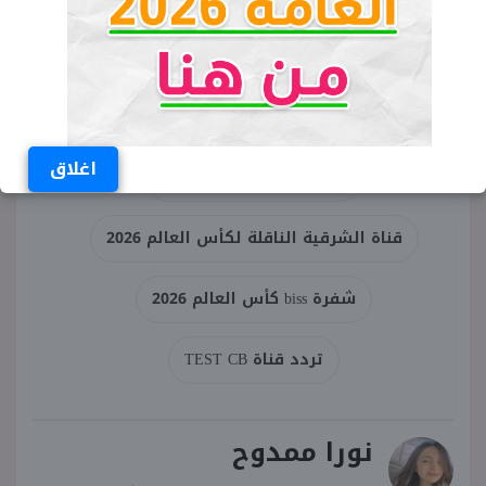
الكلمات المفتاحية
اغلاق
شفرة BISS قناة الشرقية
قناة الشرقية الناقلة لكأس العالم 2026
شفرة biss كأس العالم 2026
تردد قناة TEST CB
نورا ممدوح