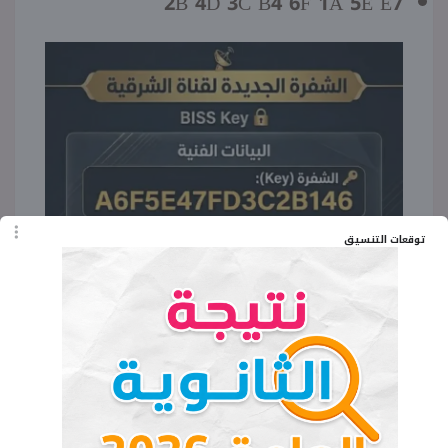
2B 4D 3C B4 6F 1A 5E E7
توقعات التنسيق