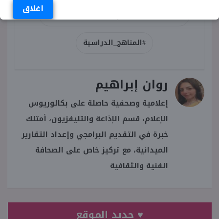
اغلاق
منهج القرآن الكريم للأزهر الشريف 2027
#المناهج_الدراسية
روان إبراهيم
إعلامية وصحفية حاصلة على بكالوريوس
الإعلام، قسم الإذاعة والتليفزيون، أمتلك
خبرة في التقديم البرامجي وإعداد التقارير
الميدانية، مع تركيز خاص على الصحافة
الفنية والثقافية
♥ جديد الموقع