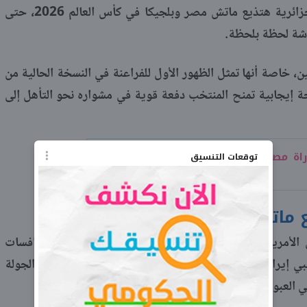
يتساءل العديد من الجماهير هل قناة الجزائرية هتذيع ماتش مصر وبلجيكا في كأس العالم 2026، حتى
شاشة لحظة بلحظة.
ن، خاصة أنها تمثل الظهور الأول للفراعنة في النسخة الحالية من
ة إيجابية تمنح المنتخب دفعة قوية في مشواره نحو التأهل إلى
اة مصر وبلجيكا مذاعة في كأس العالم
توقعات التنسيق
ع ماتش مصر اليوم؟
لأمريكية أحداث اللقاء الذي يجمع المنتخبين ضمن منافسات
ي إيران ونيوزيلندا، ما يزيد من أهمية حصد النقاط منذ الجولة
العبور إلى الأدوار الإقصائية.