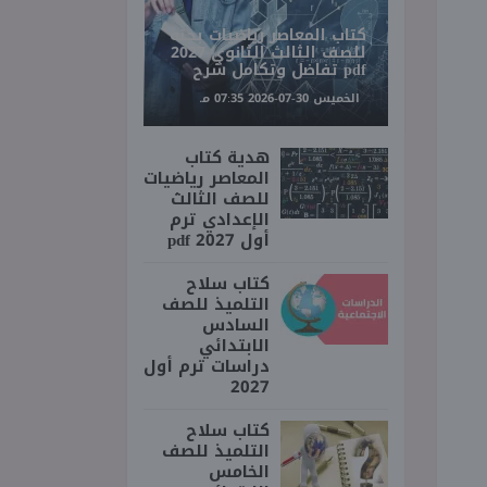
كتاب المعاصر رياضيات بحته
للصف الثالث الثانوي 2027
pdf تفاضل وتكامل شرح
الخميس 30-07-2026 07:35 مـ
هدية كتاب
المعاصر رياضيات
للصف الثالث
الإعدادي ترم
أول 2027 pdf
كتاب سلاح
التلميذ للصف
السادس
الابتدائي
دراسات ترم أول
2027
كتاب سلاح
التلميذ للصف
الخامس