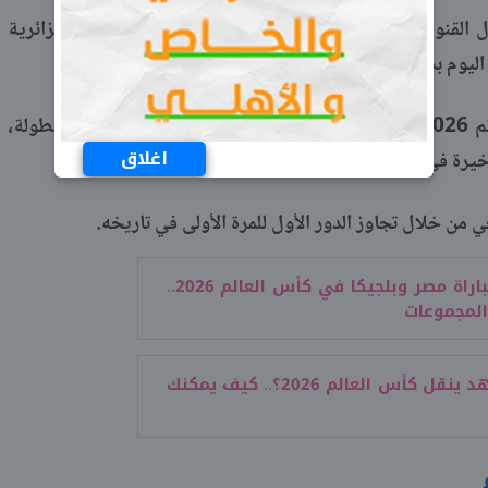
نوات المجانية الناقلة للمباراة، حيث أعلنت القناة الجزائرية
 اليوم بشكل مجاني للجماهير.
ويدخل منتخب مصر منافسات كأس العالم 2026 بطموحات مرتفعة في مشاركته الرابعة بتاريخ البطولة،
اغلاق
رة في نسخة روسيا 2018.
 من خلال تجاوز الدور الأول للمرة الأولى في تاريخه.
معلق مباراة مصر وبلجيكا في كأس العالم 2026..
لمجموعات
هل شاهد ينقل كأس العالم 2026؟.. كيف يمكنك
م