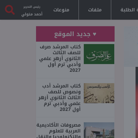
رئيس التحرير
 الطلبة
ملفات
منوعات
أحمد متولي
♥ جديد الموقع
كتاب المرشد صرف
للصف الثالث
الثانوي أزهر علمي
وأدبي ترم أول
2027
كتاب المرشد أدب
ونصوص للصف
الثالث الثانوي أزهر
علمي وأدبي ترم
أول 2027
مصروفات الأكاديمية
العربية للعلوم
والتكنولوجيا والنقل