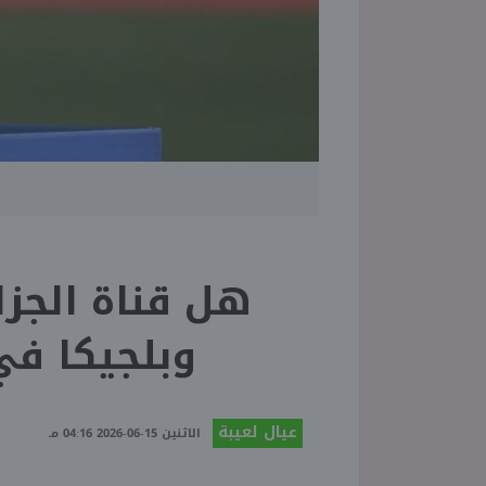
هل قناة الجز
وبلجيكا في ك
عيال لعيبة
الاثنين 15-06-2026 04:16 مـ