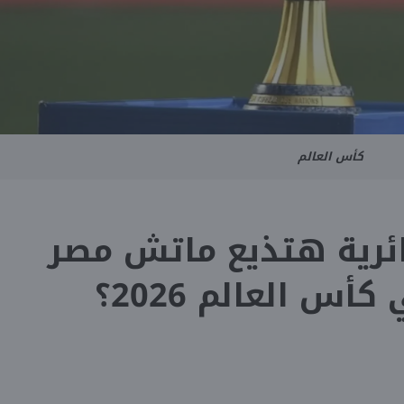
كأس العالم
ائرية هتذيع ماتش مصر
أس العالم 2026؟