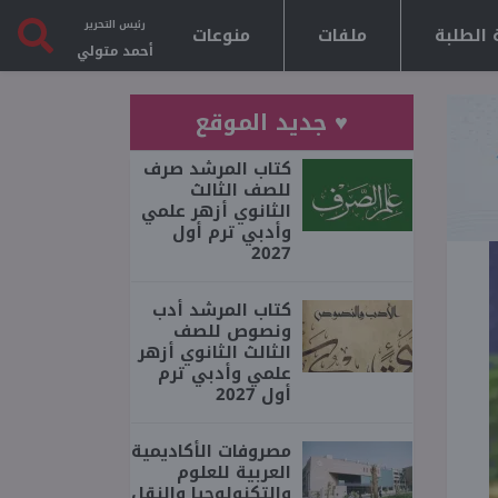
رئيس التحرير
 الطلبة
ملفات
منوعات
أحمد متولي
♥ جديد الموقع
كتاب المرشد صرف
للصف الثالث
الثانوي أزهر علمي
وأدبي ترم أول
2027
كتاب المرشد أدب
ونصوص للصف
الثالث الثانوي أزهر
علمي وأدبي ترم
أول 2027
مصروفات الأكاديمية
العربية للعلوم
والتكنولوجيا والنقل