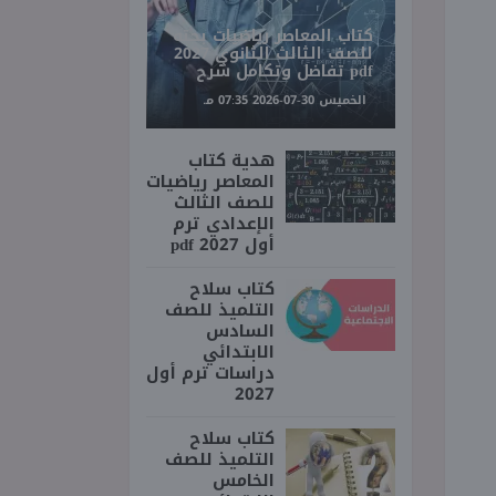
كتاب المعاصر رياضيات بحته
للصف الثالث الثانوي 2027
pdf تفاضل وتكامل شرح
الخميس 30-07-2026 07:35 مـ
هدية كتاب
المعاصر رياضيات
للصف الثالث
الإعدادي ترم
أول 2027 pdf
كتاب سلاح
التلميذ للصف
السادس
الابتدائي
دراسات ترم أول
2027
كتاب سلاح
التلميذ للصف
الخامس