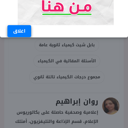
مواصفات امتحان الكيمياء تالتة ثانوي
توزيع درجات الكيمياء 2026
اغلاق
بابل شيت كيمياء ثانوية عامة
الأسئلة المقالية في الكيمياء
مجموع درجات الكيمياء تالتة ثانوي
روان إبراهيم
إعلامية وصحفية حاصلة على بكالوريوس
الإعلام، قسم الإذاعة والتليفزيون، أمتلك