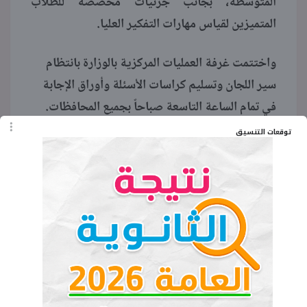
المتوسطة، بجانب جزئيات مخصصة للطلاب
المتميزين لقياس مهارات التفكير العليا.
واختتمت غرفة العمليات المركزية بالوزارة بانتظام
سير اللجان وتسليم كراسات الأسئلة وأوراق الإجابة
في تمام الساعة التاسعة صباحاً بجميع المحافظات.
توقعات التنسيق
وشددت الوزارة على لجان التصحيح الإلكتروني بالبدء
الفوري في أعمال رصد الدرجات عقب انتهاء
الامتحانات، مؤكدة تطبيق أعلى معايير الدقة
والشفافية لضمان حصول كل طالب على حقه الفعلي.
الكلمات المفتاحية
عدد اسئلة امتحان الكيمياء اليوم ثانوية عامة
2026