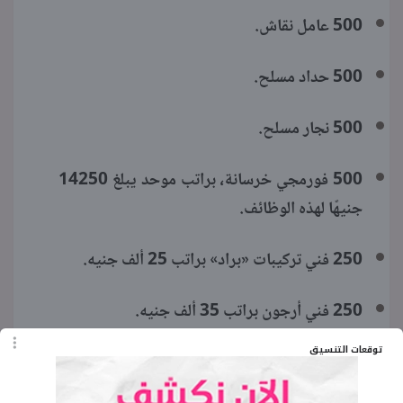
500 عامل نقاش.
500 حداد مسلح.
500 نجار مسلح.
500 فورمجي خرسانة، براتب موحد يبلغ 14250
جنيهًا لهذه الوظائف.
250 فني تركيبات «براد» براتب 25 ألف جنيه.
250 فني أرجون براتب 35 ألف جنيه.
توقعات التنسيق
250 لحام كهرباء براتب 25 ألف جنيه.