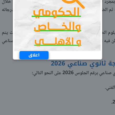
مجرد اعتمادها رسميا عبر بوابة التعليم الفني، وذلك من خلال
م الضغط على زر عرض النتيجة، لتظهر بيانات الطالب ودرجاته
بلوم الصنايع ضمن نتائج الدبلومات الفنية للدور الأول، حيث يتم
علن فيه نتائج باقي التخصصات الفنية، بما يشمل التعليم الصناعي
اغلاق
ثانوي صناعي 2026
لجلوس 2026 على النحو التالي:
لفني.