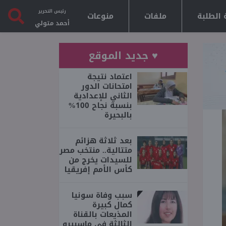
رئيس التحرير
 الطلبة
ملفات
منوعات
أحمد متولي
♥ جديد الموقع
اعتماد نتيجة
امتحانات الدور
الثاني للإعدادية
بنسبة نجاح 100%
بالبحيرة
بعد ثلاثة هزائم
متتالية.. منتخب مصر
للسيدات يخرج من
كأس الأمم إفريقيا
سبب وفاة سونيا
كمال كبيرة
المذيعات بالقناة
الثالثة فى ماسبيرو