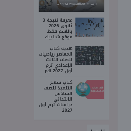
السبت 01-08-2026 10:34 مـ
معرفة نتيجة 3
ثانوي 2026
بالاسم فقط
موقع شبابيك
هدية كتاب
المعاصر رياضيات
للصف الثالث
الإعدادي ترم
أول 2027 pdf
كتاب سلاح
التلميذ للصف
السادس
الابتدائي
دراسات ترم أول
2027