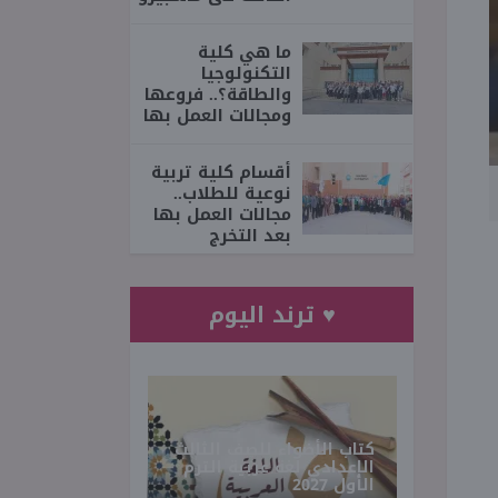
ما هي كلية
التكنولوجيا
والطاقة؟.. فروعها
ومجالات العمل بها
أقسام كلية تربية
نوعية للطلاب..
مجالات العمل بها
بعد التخرج
♥ ترند اليوم
كتاب الأضواء للصف الثالث
الإعدادي لغة عربية الترم
الأول 2027