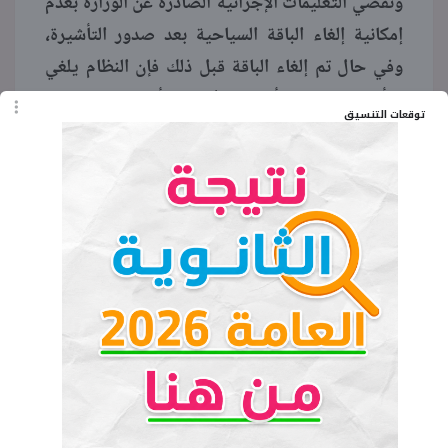
وتقضي التعليمات الإجرائية الصادرة عن الوزارة بعدم
إمكانية إلغاء الباقة السياحية بعد صدور التأشيرة،
وفي حال تم إلغاء الباقة قبل ذلك فإن النظام يلغي
التأشيرة تلقائيا. وأوضح الأنصاري أن تقديم الخدمة
توقعات التنسيق
يتم حصريا عبر مقدمي خدمات السياحة والسفر
المعتمدين. وتهدف هذه الخطوة إلى تمكين المسافر
الدولي من تنظيم رحلته عبر مسار واحد يجمع
المتطلبات كافة، إلى جانب فتح فرص عملية لوكالات
السفر لتصميم باقات شاملة تلبي طلبات الزوار
المباشرة.
الكلمات المفتاحية
تأشيرة الباقات السياحية السعودية