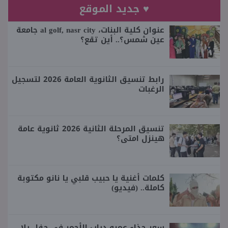
♥ جديد الموقع
عنوان كلية البنات، al golf, nasr city جامعة
عين شمس؟.. أين تقع؟
رابط تنسيق الثانوية العامة 2026 لتسجيل
الرغبات
تنسيق المرحلة الثانية 2026 ثانوية عامة
هينزل امتى؟
كلمات أغنية يا حبيب قلبي يا نانو مكتوبة
كاملة.. (فيديو)
سعر حذاء عمرو دياب الأحمر في حفل يلا