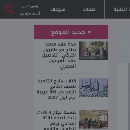
رئيس التحرير
 الطلبة
ملفات
منوعات
أحمد متولي
♥ جديد الموقع
مدة عقد محمد
صلاح مع طابزون
التركي.. تفاصيل
عقد الفرعون
المصري
كتاب سلاح التلميذ
للصف الثاني
الإعدادي لغة عربية
ترم أول 2027
بنسبة نجاح 86.4%..
رابط نتيجة ثالثة
إعدادي برقم
الجلوس والاسم