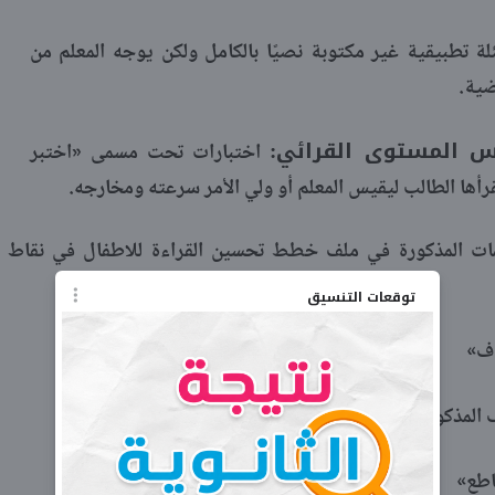
ة تطبيقية غير مكتوبة نصيًا بالكامل ولكن يوجه المعلم من
ضية.
اس المستوى القرائي:
اختبارات تحت مسمى «اختبر
ها الطالب ليقيس المعلم أو ولي الأمر سرعته ومخارجه.
مات المذكورة في ملف خطط تحسين القراءة للاطفال في نقاط
توقعات التنسيق
 المذكورة في الجدول وهي: «خ»، «ن»، «ت»، «ب»، «م».