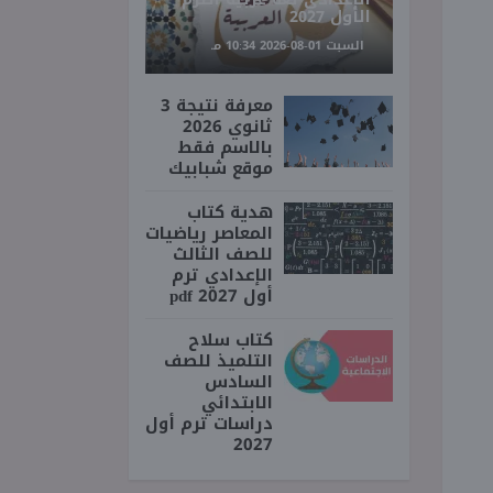
الأول 2027
السبت 01-08-2026 10:34 مـ
معرفة نتيجة 3
ثانوي 2026
بالاسم فقط
موقع شبابيك
هدية كتاب
المعاصر رياضيات
للصف الثالث
الإعدادي ترم
أول 2027 pdf
كتاب سلاح
التلميذ للصف
السادس
الابتدائي
دراسات ترم أول
2027