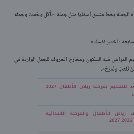
 الجملة بخط منسق أسفلها مثل جملة: «أَكَلَ وحَمَدَ» وجملة
ابعة : اختبر نفسك»
يم المراعى فيه السكون ومخارج الحروف للجمل الواردة في
نَلْعَبُ وَنَمْرَحُ».
آخر موعد للتقديم بمرحلة رياض الأطفال 2027
 رياض الأطفال والمرحلة الابتدائية
2