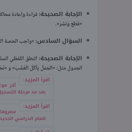
الإجابة الصحيحة:
قراءة وإعادة محاكاة
«قَطَعَ وَنشَرَ».
السؤال السادس:
«واجب الحصة الس
الإجابة الصحيحة:
النطق اللفظي السل
الجدول مثل: «الْجَمَلُ يَأْكُلُ الْعُشْبَ» و «نَحْنُ 
اقرأ المزيد:
بعد مد مرحلة التسجيل
اقرأ المزيد:
مصروفات
للعام الدراسي الجديد 2026 027