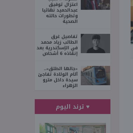
اعتزال توفيق
عبدالحميد نهائيا
وتطورات حالته
الصحية
تفاصيل غرق
الطالب زياد محمد
في الإسكندرية بعد
إنقاذه 6 أشخاص
«جالها الطلق»..
آلام الولادة تفاجئ
سيدة داخل مترو
الزهراء
♥ ترند اليوم