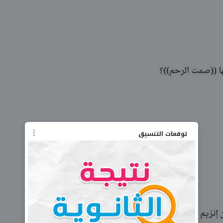
ها ((صمت الرحم))؟
توقعات التنسيق
لخلايا الحية بالجسم؟