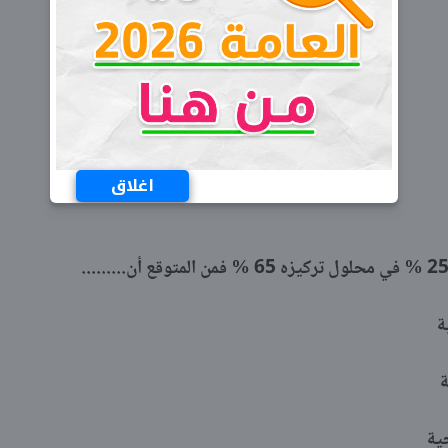
اغلاق
ة
ة
جية