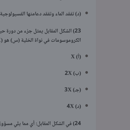
(د) تفقد الماء وتفقد دعامتها الفسيولوجية
23)
الشكل المقابل يمثل جزء من دورة حياة 
الكروموسومات في نواة الخلية (س) هو (X) فإن عدد الكروموسومات في نواة الخلية (ص) يساوي ....
(أ) X
(ب) 2X
(جـ) 3X
(د) 4X
24)
في الشكل المقابل: أي مما يلي مسؤول عن التحول 