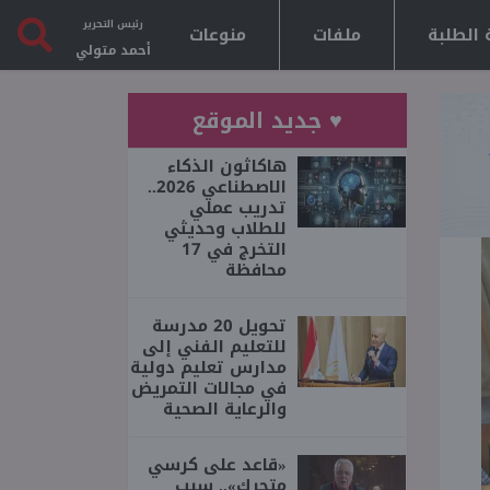
رئيس التحرير
 الطلبة
ملفات
منوعات
أحمد متولي
♥ جديد الموقع
هاكاثون الذكاء
الاصطناعي 2026..
تدريب عملي
للطلاب وحديثي
التخرج في 17
محافظة
تحويل 20 مدرسة
للتعليم الفني إلى
مدارس تعليم دولية
في مجالات التمريض
والرعاية الصحية
«قاعد على كرسي
متحرك».. سبب