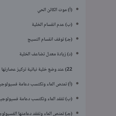
(أ) موت الكائن الحي
(ب) عدم انقسام الخلية
(جـ) توقف انقسام النسيج
(د) زيادة معدل تضاعف الخلية
22)
عند وضع خلية نباتية تركيز عصارتها 25 % في محلول تركيزه 65 % فمن المتوقع أن.........
(أ) تمتص الماء وتكتسب دعامة فسيولوجي
(ب) تفقد الماء وتكتسب دعامة فسيولوجي
(جـ) تمتص الماء وتفقد دعامتها الفسيولو